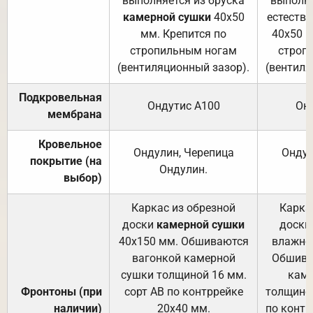
выполняется из бруска
выполня
камерной сушки
40х50
естеств
мм. Крепится по
40х50 м
стропильным ногам
строп
(вентиляционный зазор).
(вентиля
Подкровельная
Ондутис А100
Он
мембрана
Кровельное
Ондулин, Черепица
Ондул
покрытие (на
Ондулин.
выбор)
Каркас из обрезной
Карка
доски
камерной сушки
доски
40х150 мм. Обшиваются
влажно
вагонкой камерной
Обшива
сушки толщиной 16 мм.
каме
Фронтоны (при
сорт АВ по контррейке
толщиной
наличии)
20х40 мм.
по контр