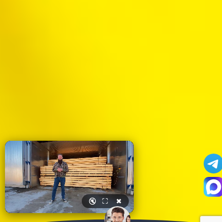
🔇
⛶
✖