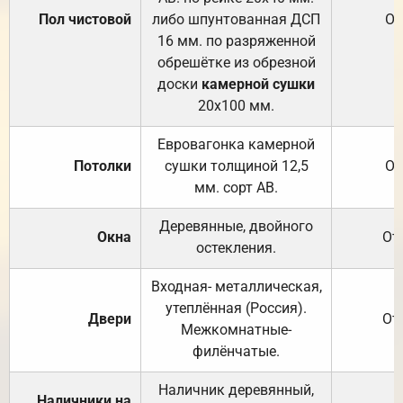
Пол чистовой
либо шпунтованная ДСП
От
16 мм. по разряженной
обрешётке из обрезной
доски
камерной сушки
20х100 мм.
Евровагонка камерной
Потолки
сушки толщиной 12,5
От
мм. сорт АВ.
Деревянные, двойного
Окна
От
остекления.
Входная- металлическая,
утеплённая (Россия).
Двери
От
Межкомнатные-
филёнчатые.
Наличник деревянный,
Наличники на