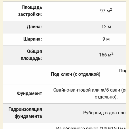
Площадь
2
97 м
застройки:
Длина:
12 м
Ширина:
9 м
Общая
2
166 м
площадь:
Под 
Под ключ (с отделкой)
Свайно-винтовой или ж/б сваи (р
Фундамент
отдельно).
Гидроизоляция
Рубероид в два слоя
фундамента
Из обрезного бруса (100х150 мм.