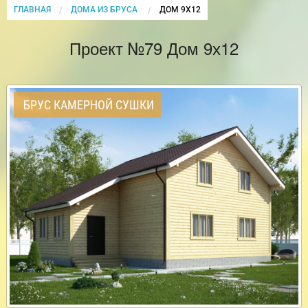
ГЛАВНАЯ
ДОМА ИЗ БРУСА
CURRENT:
ДОМ 9Х12
Проект №79 Дом 9х12
БРУС КАМЕРНОЙ СУШКИ