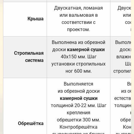
Двускатная, ломаная
Двуска
или вальмовая в
или 
Крыша
соответствии с
соо
проектом.
п
Выполнена из обрезной
Выполне
доски
камерной сушки
доски
Стропильная
40х150 мм. Шаг
влажно
система
установки стропильных
Шаг
ног 600 мм.
стропиль
Выполняется
Вы
из обрезной доски
из об
камерной сушки
естеств
толщиной 20-22 мм. Шаг
толщино
крепления
к
обрешетки 300 мм.
обреш
Обрешётка
Контробрешётка
Конт