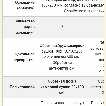
Основание
150х200 мм. согласно выбранному с
(обвязка)
Обработка антисептик
Количество
рядов
2
основания
Обр
Обрезной брус
камерной
естеств
сушки
100х150/50х200
Цокольное
100х15
мм. с шагом 600 мм.
перекрытие
шаг
Обработка
О
антисептиком.
ант
Обрезная доска
Обр
Пол черновой
камерной сушки
20х100
естеств
мм.
2
Профилированный брус
Профили