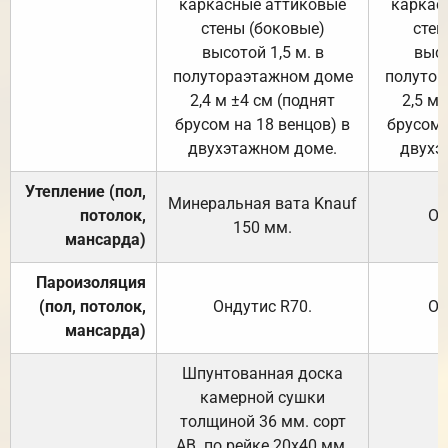
каркасные аттиковые
каркас
стены (боковые)
стен
высотой 1,5 м. в
высо
полутораэтажном доме
полутор
2,4 м ±4 см (поднят
2,5 м 
брусом на 18 венцов) в
брусом 
двухэтажном доме.
двухэ
Утепление (пол,
Минеральная вата
Knauf
потолок,
От
150
мм.
мансарда)
Пароизоляция
(пол, потолок,
Ондутис
R70
.
От
мансарда)
Шпунтованная доска
камерной сушки
толщиной 36 мм. сорт
АВ. по рейке 20х40 мм.