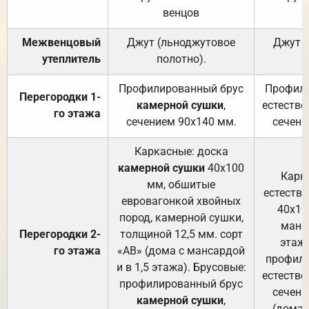
венцов
Межвенцовый
Джут (льноджутовое
Джут 
утеплитель
полотно).
п
Профилированный брус
Профили
Перегородки 1-
камерной сушки
,
естестве
го этажа
сечением 90х140 мм.
сечени
Каркасные: доска
камерной сушки
40х100
Карк
мм, обшитые
естеств
евровагонкой хвойных
40х10
пород, камерной сушки,
манса
Перегородки 2-
толщиной 12,5 мм. сорт
этажа
го этажа
«АВ» (дома с мансардой
профили
и в 1,5 этажа). Брусовые:
естестве
профилированный брус
сечени
камерной сушки
,
(дома 