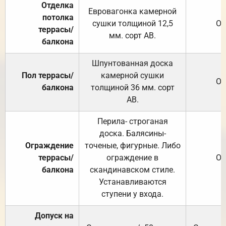
Отделка
Евровагонка камерной
потолка
сушки толщиной 12,5
От
террасы/
мм. сорт АВ.
балкона
Шпунтованная доска
Пол террасы/
камерной сушки
От
балкона
толщиной 36 мм. сорт
АВ.
Перила- строганая
доска. Балясины-
Ограждение
точеные, фигурные. Либо
террасы/
ограждение в
От
балкона
скандинавском стиле.
Устанавливаются
ступени у входа.
Допуск на