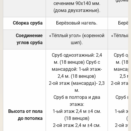
сечением 90х140 мм.
(дома двухэтажные).
Сборка сруба
Берёзовый нагель.
Берёз
Соединение
«Тёплый угол» (коренной
«Тёплый 
углов сруба
шип).
Сруб одноэтажный: 2,4
Сруб од
м. (18 венцов) Сруб с
м. (18
мансардой: 1-ый этаж-
мансард
2,4 м. (18 венцов)
2,5 м
2-ой этаж (мансарда)- 2,3
2-ой этаж
м.
Сруб в полтора и два
Сруб в
этажа:
Высота от пола
1-ый этаж 2,4 м ±4 см.
1-ый эт
до потолка
(18 венцов)
(1
2-ой этаж 2,4 м ±4 см.
2-ой эт