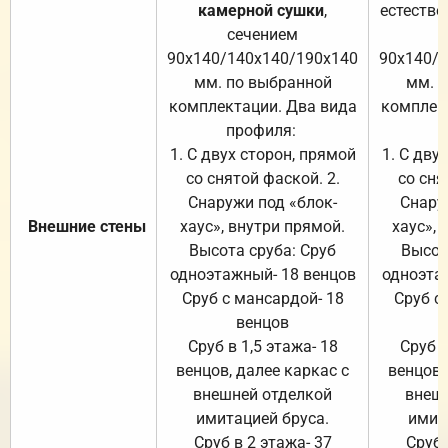
камерной сушки
,
естестве
сечением
с
90х140/140х140/190х140
90х140/
мм. по выбранной
мм. 
комплектации. Два вида
комплек
профиля:
п
1. С двух сторон, прямой
1. С дву
со снятой фаской. 2.
со сня
Снаружи под «блок-
Снару
Внешние стены
хаус», внутри прямой.
хаус», 
Высота сруба: Сруб
Высот
одноэтажный- 18 венцов
одноэта
Сруб с мансардой- 18
Сруб с
венцов
Сруб в 1,5 этажа- 18
Сруб в
венцов, далее каркас с
венцов,
внешней отделкой
внеш
имитацией бруса.
имит
Сруб в 2 этажа- 37
Сруб 