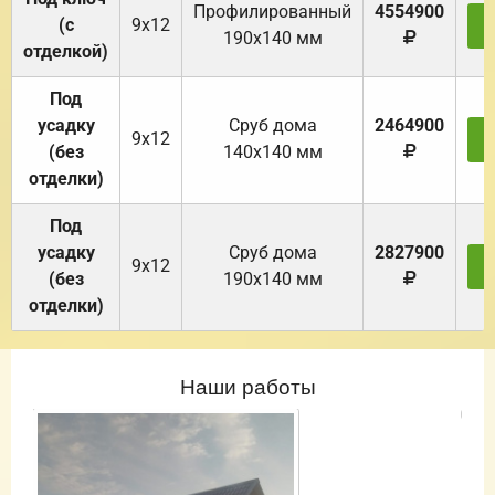
Профилированный
4554900
(с
9х12
З
190х140 мм
отделкой)
Под
усадку
Cруб дома
2464900
9х12
З
(без
140х140 мм
отделки)
Под
усадку
Cруб дома
2827900
9х12
З
(без
190х140 мм
отделки)
Наши работы