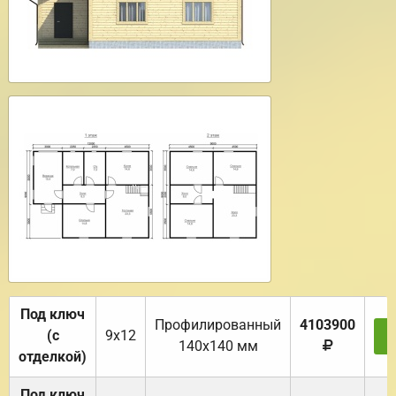
Под ключ
Профилированный
4103900
(с
9х12
З
140х140 мм
отделкой)
Под ключ