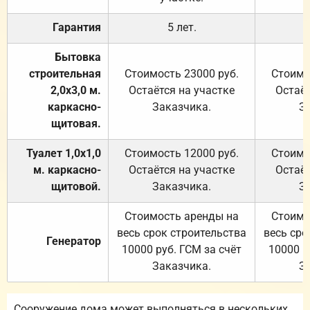
Гарантия
5 лет.
Бытовка
строительная
Стоимость 23000 руб.
Стоимо
2,0х3,0 м.
Остаётся на участке
Остаёт
каркасно-
Заказчика.
З
щитовая.
Туалет 1,0х1,0
Стоимость 12000 руб.
Стоимо
м. каркасно-
Остаётся на участке
Остаёт
щитовой.
Заказчика.
З
Стоимость аренды на
Стоимо
весь срок строительства
весь сро
Генератор
10000 руб. ГСМ за счёт
10000 р
Заказчика.
З
Сооружение дома может выполняться в нескольких