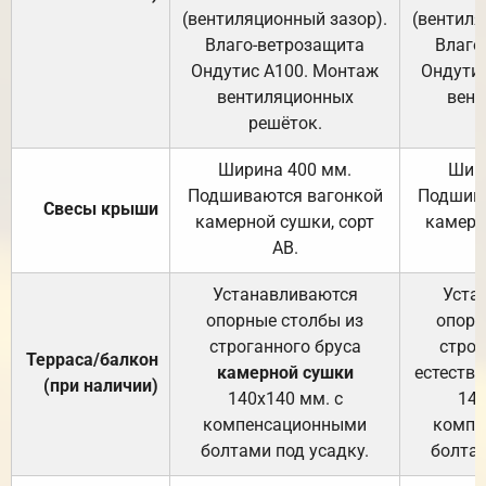
(вентиляционный зазор).
(вентиля
Влаго-ветрозащита
Влаго
Ондутис А100. Монтаж
Ондути
вентиляционных
вент
решёток.
Ширина 400 мм.
Шир
Подшиваются вагонкой
Подшива
Свесы крыши
камерной сушки, сорт
камерн
АВ.
Устанавливаются
Уста
опорные столбы из
опорн
строганного бруса
строг
Терраса/балкон
камерной сушки
естеств
(при наличии)
140х140 мм. с
140
компенсационными
компе
болтами под усадку.
болтам