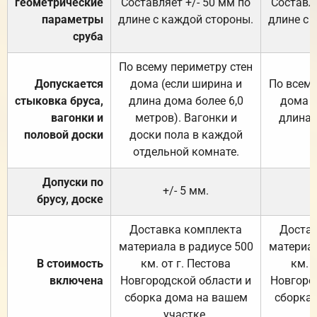
геометрические
Составляет +/- 50 мм по
Составля
параметры
длине с каждой стороны.
длине с 
сруба
По всему периметру стен
Допускается
дома (если ширина и
По всему
стыковка бруса,
длина дома более 6,0
дома (
вагонки и
метров). Вагонки и
длина 
половой доски
доски пола в каждой
отдельной комнате.
Допуски по
+/- 5 мм.
брусу, доске
Доставка комплекта
Достав
материала в радиусе 500
материал
В стоимость
км. от г. Пестова
км. 
включена
Новгородской области и
Новгоро
сборка дома на вашем
сборка
участке.