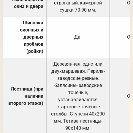
строганый, камерной
От
окна и двери
сушки 70-90 мм.
Шиповка
оконных и
дверных
Да.
От
проёмов
(ройки)
Деревянная, одно или
двухмаршевая. Перила-
заводские резные,
балясины- заводские
Лестница (при
точеные,
наличии
От
устанавливаются
второго этажа)
стартовые точёные
столбы. Ступени 40х200
мм. Тетива лестницы-
90х140 мм.