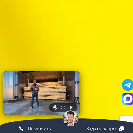
🔇
⛶
✖
Позвонить
Задать вопрос