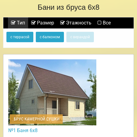
Бани из бруса 6х8
Тип
Размер
Этажность
Все
с террасой
с балконом
с верандой
БРУС КАМЕРНОЙ СУШКИ
№1 Баня 6х8