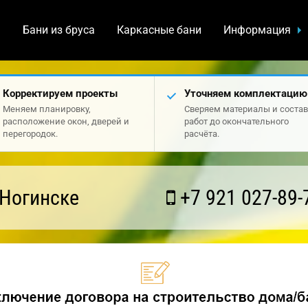
а
Бани из бруса
Каркасные бани
Информация
Корректируем проекты
Уточняем комплектацию
Меняем планировку,
Сверяем материалы и состав
расположение окон, дверей и
работ до окончательного
перегородок.
расчёта.
 Ногинске
+7 921 027-89-