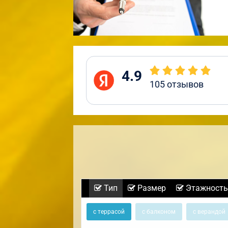
4.9
105
отзывов
Тип
Размер
Этажность
с террасой
с балконом
с верандой