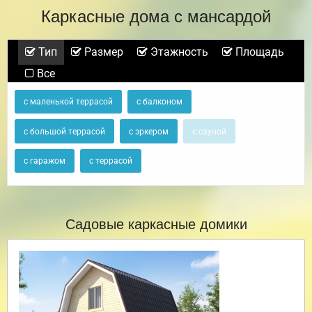
Каркасные дома с мансардой
Тип
Размер
Этажность
Площадь
Все
с маленькой террасой
с балконом
с большой террасой
с эркером
с сауной
с гаражом
с террасой
Садовые каркасные домики