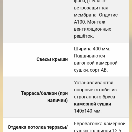
фасад). Влаго-
ветрозащитная
мембрана- Ондутис
А100. Монтаж
вентиляционных
решёток.
Ширина 400 мм.
Подшиваются
Свесы крыши
вагонкой камерной
сушки, сорт АВ.
Устанавливаются
опорные столбы из
Терраса/балкон (при
строганного бруса
наличии)
камерной сушки
140х140 мм.
Евровагонка камерной
Отделка потолка террасы/
сушки толщиной 12,5