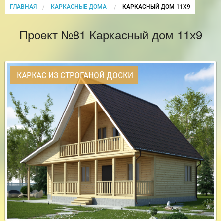
ГЛАВНАЯ
КАРКАСНЫЕ ДОМА
CURRENT:
КАРКАСНЫЙ ДОМ 11Х9
Проект №81 Каркасный дом 11х9
КАРКАС ИЗ СТРОГАНОЙ ДОСКИ