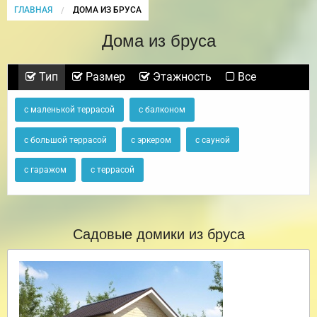
ГЛАВНАЯ
CURRENT:
ДОМА ИЗ БРУСА
Дома из бруса
Тип
Размер
Этажность
Все
с маленькой террасой
с балконом
с большой террасой
с эркером
с сауной
с гаражом
с террасой
Садовые домики из бруса