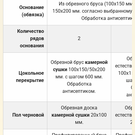
Из обрезного бруса (100х150 мм.
Основание
150х200 мм. согласно выбранному с
(обвязка)
Обработка антисептик
Количество
рядов
2
основания
Обр
Обрезной брус
камерной
естеств
сушки
100х150/50х200
Цокольное
100х15
мм. с шагом 600 мм.
перекрытие
шаг
Обработка
О
антисептиком.
ант
Обрезная доска
Обр
Пол черновой
камерной сушки
20х100
естеств
мм.
2