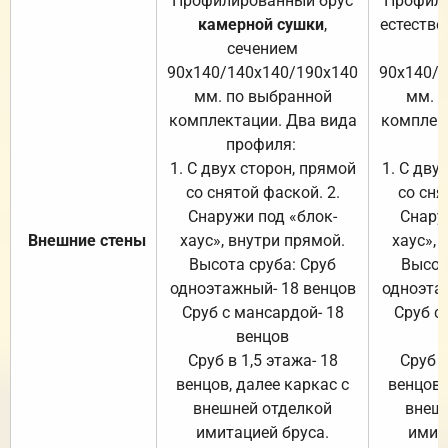
Профилированный брус
Профили
камерной сушки
,
естестве
сечением
с
90х140/140х140/190х140
90х140/
мм. по выбранной
мм. 
комплектации. Два вида
комплек
профиля:
п
1. С двух сторон, прямой
1. С дву
со снятой фаской. 2.
со сня
Снаружи под «блок-
Снару
Внешние стены
хаус», внутри прямой.
хаус», 
Высота сруба: Сруб
Высот
одноэтажный- 18 венцов
одноэта
Сруб с мансардой- 18
Сруб с
венцов
Сруб в 1,5 этажа- 18
Сруб в
венцов, далее каркас с
венцов,
внешней отделкой
внеш
имитацией бруса.
имит