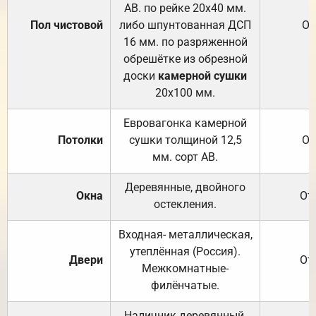
АВ. по рейке 20х40 мм.
Пол чистовой
либо шпунтованная ДСП
От
16 мм. по разряженной
обрешётке из обрезной
доски
камерной сушки
20х100 мм.
Евровагонка камерной
Потолки
сушки толщиной 12,5
От
мм. сорт АВ.
Деревянные, двойного
Окна
От
остекления.
Входная- металлическая,
утеплённая (Россия).
Двери
От
Межкомнатные-
филёнчатые.
Наличник деревянный,