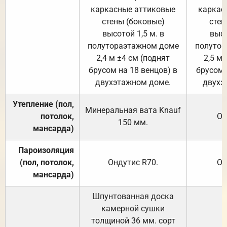
каркасные аттиковые
каркас
стены (боковые)
стен
высотой 1,5 м. в
высо
полутораэтажном доме
полутор
2,4 м ±4 см (поднят
2,5 м 
брусом на 18 венцов) в
брусом 
двухэтажном доме.
двухэ
Утепление (пол,
Минеральная вата
Knauf
потолок,
От
150
мм.
мансарда)
Пароизоляция
(пол, потолок,
Ондутис
R70
.
От
мансарда)
Шпунтованная доска
камерной сушки
толщиной 36 мм. сорт