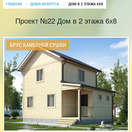
ГЛАВНАЯ
ДОМА ИЗ БРУСА
CURRENT:
ДОМ В 2 ЭТАЖА 6Х8
Проект №22 Дом в 2 этажа 6х8
БРУС КАМЕРНОЙ СУШКИ