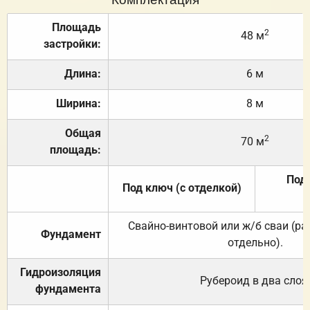
Площадь
2
48 м
застройки:
Длина:
6 м
Ширина:
8 м
Общая
2
70 м
площадь:
Под 
Под ключ (с отделкой)
Свайно-винтовой или ж/б сваи (р
Фундамент
отдельно).
Гидроизоляция
Рубероид в два слоя
фундамента