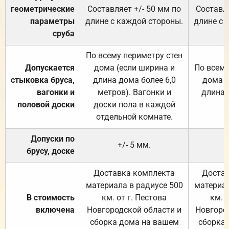
геометрические
Составляет +/- 50 мм по
Составля
параметры
длине с каждой стороны.
длине с 
сруба
По всему периметру стен
Допускается
дома (если ширина и
По всему
стыковка бруса,
длина дома более 6,0
дома (
вагонки и
метров). Вагонки и
длина 
половой доски
доски пола в каждой
отдельной комнате.
Допуски по
+/- 5 мм.
брусу, доске
Доставка комплекта
Достав
материала в радиусе 500
материал
В стоимость
км. от г. Пестова
км. 
включена
Новгородской области и
Новгоро
сборка дома на вашем
сборка