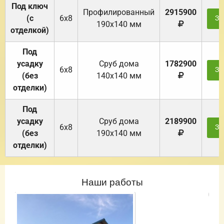
Под ключ
Профилированный
2915900
(с
6х8
За
190х140 мм
отделкой)
Под
усадку
Cруб дома
1782900
6х8
За
(без
140х140 мм
отделки)
Под
усадку
Cруб дома
2189900
6х8
За
(без
190х140 мм
отделки)
Наши работы