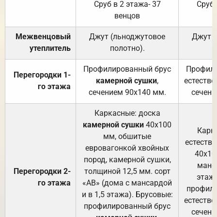
Сруб в 2 этажа- 37
Сруб 
венцов
Межвенцовый
Джут (льноджутовое
Джут 
утеплитель
полотно).
п
Профилированный брус
Профили
Перегородки 1-
камерной сушки
,
естестве
го этажа
сечением 90х140 мм.
сечени
Каркасные: доска
камерной сушки
40х100
Карк
мм, обшитые
естеств
евровагонкой хвойных
40х10
пород, камерной сушки,
манса
Перегородки 2-
толщиной 12,5 мм. сорт
этажа
го этажа
«АВ» (дома с мансардой
профили
и в 1,5 этажа). Брусовые:
естестве
профилированный брус
сечени