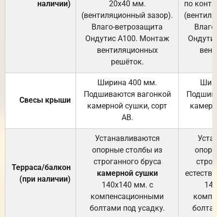
наличии)
20х40 мм.
по контр
(вентиляционный зазор).
(вентиля
Влаго-ветрозащита
Влаго
Ондутис А100. Монтаж
Ондути
вентиляционных
вент
решёток.
Ширина 400 мм.
Шир
Подшиваются вагонкой
Подшива
Свесы крыши
камерной сушки, сорт
камерн
АВ.
Устанавливаются
Уста
опорные столбы из
опорн
строганного бруса
строг
Терраса/балкон
камерной сушки
естеств
(при наличии)
140х140 мм. с
140
компенсационными
компе
болтами под усадку.
болтам