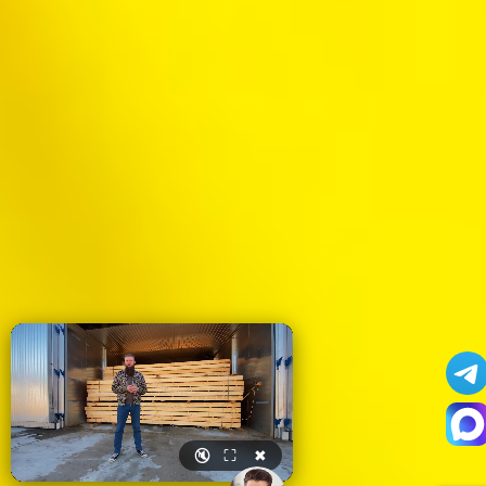
🔇
⛶
✖