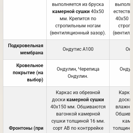
выполняется из бруска
выполня
камерной сушки
40х50
естеств
мм. Крепится по
40х50 м
стропильным ногам
строп
(вентиляционный зазор).
(вентиля
Подкровельная
Ондутис А100
Он
мембрана
Кровельное
Ондулин, Черепица
Ондул
покрытие (на
Ондулин.
выбор)
Каркас из обрезной
Карка
доски
камерной сушки
доски
40х150 мм. Обшиваются
влажно
вагонкой камерной
Обшива
сушки толщиной 16 мм.
каме
Фронтоны (при
сорт АВ по контррейке
толщиной