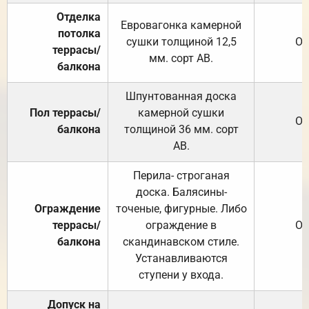
Отделка
Евровагонка камерной
потолка
сушки толщиной 12,5
От
террасы/
мм. сорт АВ.
балкона
Шпунтованная доска
Пол террасы/
камерной сушки
От
балкона
толщиной 36 мм. сорт
АВ.
Перила- строганая
доска. Балясины-
Ограждение
точеные, фигурные. Либо
террасы/
ограждение в
От
балкона
скандинавском стиле.
Устанавливаются
ступени у входа.
Допуск на