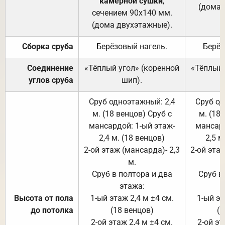
камерной сушки
,
(дома 
сечением 90х140 мм.
(дома двухэтажные).
Сборка сруба
Берёзовый нагель.
Берёз
Соединение
«Тёплый угол» (коренной
«Тёплый 
углов сруба
шип).
Сруб одноэтажный: 2,4
Сруб од
м. (18 венцов) Сруб с
м. (18
мансардой: 1-ый этаж-
мансард
2,4 м. (18 венцов)
2,5 м
2-ой этаж (мансарда)- 2,3
2-ой этаж
м.
Сруб в полтора и два
Сруб в
этажа:
Высота от пола
1-ый этаж 2,4 м ±4 см.
1-ый эт
до потолка
(18 венцов)
(1
2-ой этаж 2,4 м ±4 см.
2-ой эт