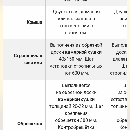
Двускатная, ломаная
Двуска
или вальмовая в
или 
Крыша
соответствии с
соо
проектом.
п
Выполнена из обрезной
Выполне
доски
камерной сушки
доски
Стропильная
40х150 мм. Шаг
влажно
система
установки стропильных
Шаг
ног 600 мм.
стропиль
Выполняется
Вы
из обрезной доски
из об
камерной сушки
естеств
толщиной 20-22 мм. Шаг
толщино
крепления
к
обрешетки 300 мм.
обреш
Обрешётка
Контробрешётка
Конт