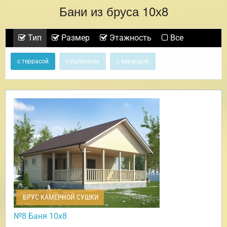
Бани из бруса 10х8
Тип
Размер
Этажность
Все
с террасой
с балконом
с верандой
БРУС КАМЕРНОЙ СУШКИ
№8 Баня 10х8