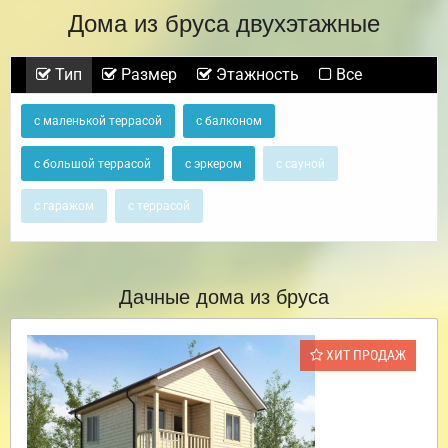
Дома из бруса двухэтажные
Тип
Размер
Этажность
Все
с маленькой террасой
с балконом
с большой террасой
с эркером
с сауной
с гаражом
с террасой
Дачные дома из бруса
ХИТ ПРОДАЖ