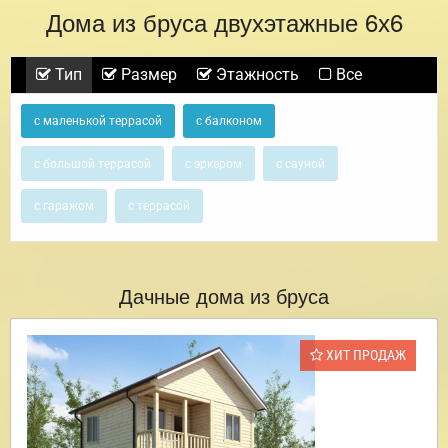
Дома из бруса двухэтажные 6х6
Тип
Размер
Этажность
Все
с маленькой террасой
с балконом
с большой террасой
с эркером
с сауной
с гаражом
с террасой
Дачные дома из бруса
ХИТ ПРОДАЖ