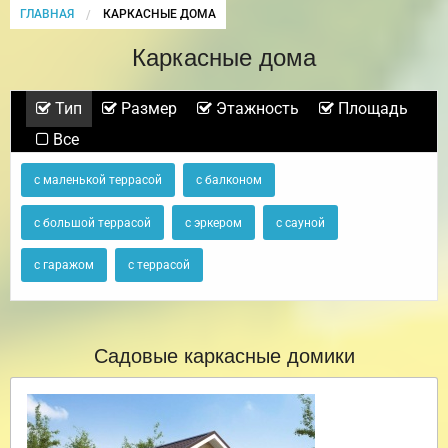
ГЛАВНАЯ
CURRENT:
КАРКАСНЫЕ ДОМА
Каркасные дома
Тип
Размер
Этажность
Площадь
Все
с маленькой террасой
с балконом
с большой террасой
с эркером
с сауной
с гаражом
с террасой
Садовые каркасные домики