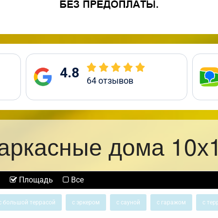
4.8
64
отзывов
аркасные дома 10х
Площадь
Все
с большой террасой
с эркером
с сауной
с гаражом
с тер