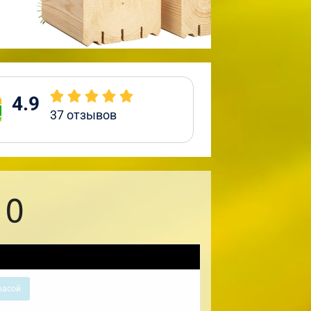
4.9
37
отзывов
10
расой