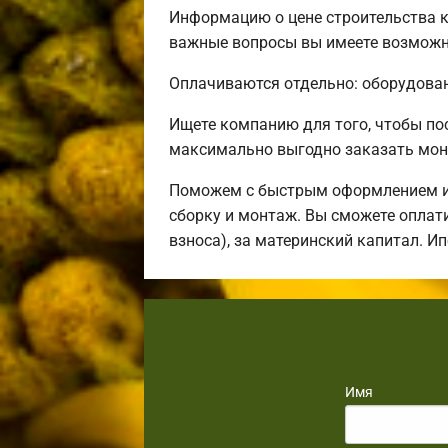
Информацию о цене строительства к
важные вопросы вы имеете возможно
Оплачиваются отдельно: оборудовани
Ищете компанию для того, чтобы п
максимально выгодно заказать мон
Поможем с быстрым оформлением ип
сборку и монтаж. Вы сможете оплати
взноса), за материнский капитал. И
Имя