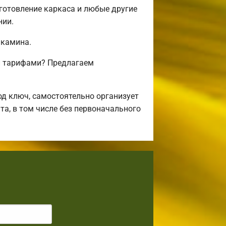
готовление каркаса и любые другие
нии.
 камина.
и тарифами? Предлагаем
д ключ, самостоятельно организует
та, в том числе без первоначального