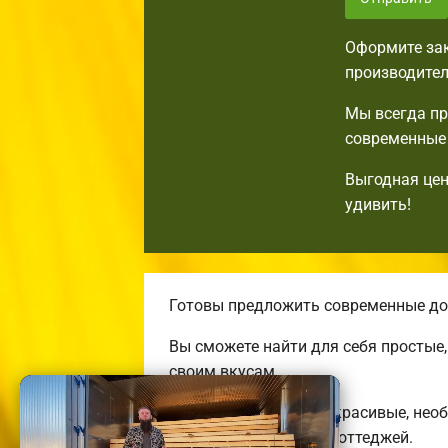
Оформите зак
производител
Мы всегда пр
современные 
Выгодная цен
удивить!
Готовы предложить современные дом
Вы сможете найти для себя простые
своим вкусам.
Строим комфортные, красивые, нео
энергоэффективных коттеджей.