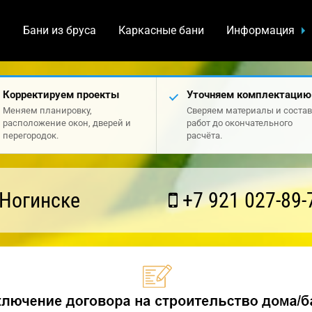
а
Бани из бруса
Каркасные бани
Информация
Корректируем проекты
Уточняем комплектацию
Меняем планировку,
Сверяем материалы и состав
расположение окон, дверей и
работ до окончательного
перегородок.
расчёта.
 Ногинске
+7 921 027-89-