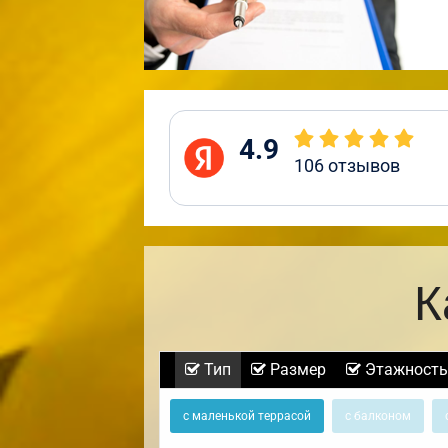
4.9
106
отзывов
К
Тип
Размер
Этажность
с маленькой террасой
с балконом