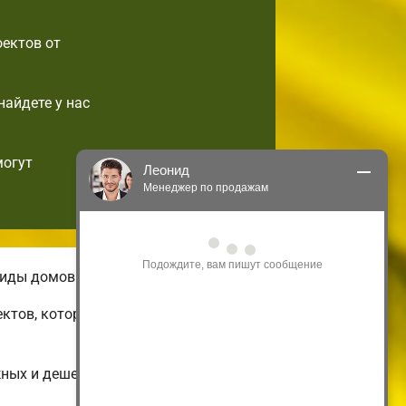
оектов от
найдете у нас
могут
Леонид
Менеджер по продажам
Здравствуйте! Я могу 
проконсультировать Вас по нашим 
акциям и проектам.
виды домов.
Только что
ектов, которые можно подстроить по
жных и дешевых до огромных