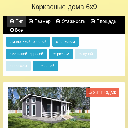
Каркасные дома 6х9
Тип
Размер
Этажность
Площадь
Все
с маленькой террасой
с балконом
с большой террасой
с эркером
с сауной
с гаражом
с террасой
ХИТ ПРОДАЖ