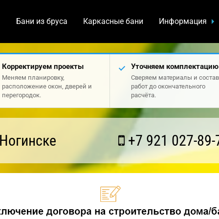
а
Бани из бруса
Каркасные бани
Информация
Корректируем проекты
Уточняем комплектацию
Меняем планировку,
Сверяем материалы и состав
расположение окон, дверей и
работ до окончательного
перегородок.
расчёта.
 Ногинске
+7 921 027-89-