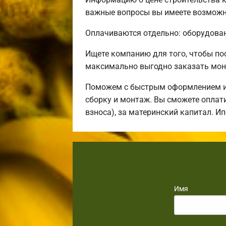
важные вопросы вы имеете возможно
Оплачиваются отдельно: оборудовани
Ищете компанию для того, чтобы п
максимально выгодно заказать мон
Поможем с быстрым оформлением ип
сборку и монтаж. Вы сможете оплати
взноса), за материнский капитал. И
Имя