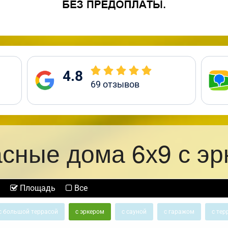
4.8
69
отзывов
сные дома 6х9 с э
Площадь
Все
с большой террасой
с эркером
с сауной
с гаражом
с тер