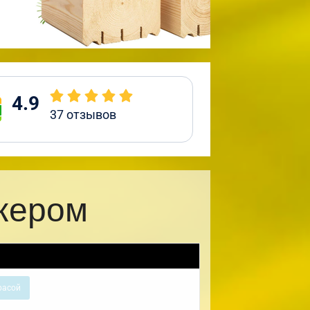
4.9
37
отзывов
ркером
расой