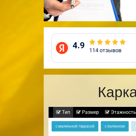
4.9
114
отзывов
Карка
Тип
Размер
Этажность
с маленькой террасой
с балконом