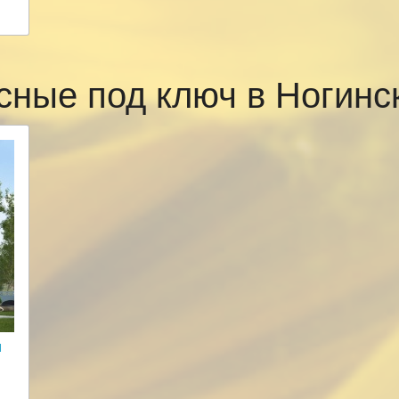
сные под ключ в Ногин
и