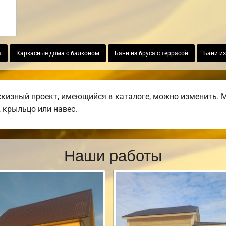
а
Каркасные дома с балконом
Бани из бруса с террасой
Бани из
изный проект, имеющийся в каталоге, можно изменить. М
, крыльцо или навес.
Наши работы