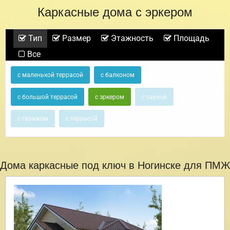
Каркасные дома с эркером
Тип
Размер
Этажность
Площадь
Все
с маленькой террасой
с балконом
с большой террасой
с эркером
с сауной
с гаражом
с террасой
Дома каркасные под ключ в Ногинске для ПМЖ