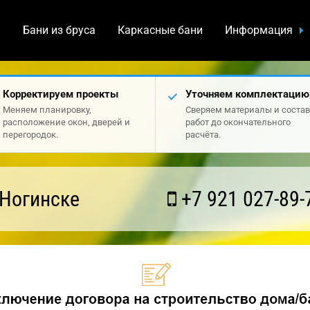
а
Бани из бруса
Каркасные бани
Информация
Корректируем проекты
Уточняем комплектацию
Меняем планировку,
Сверяем материалы и состав
расположение окон, дверей и
работ до окончательного
перегородок.
расчёта.
 Ногинске
+7 921 027-89-