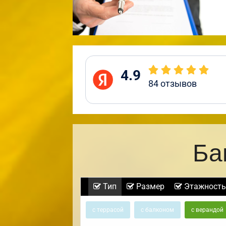
4.9
84
отзывов
Ба
Тип
Размер
Этажность
с террасой
с балконом
с верандой