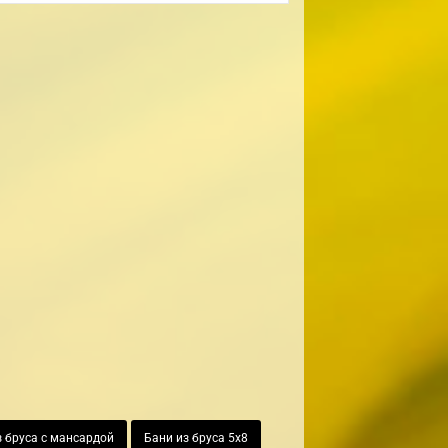
з бруса с мансардой
Бани из бруса 5х8