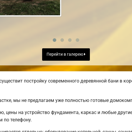
Перейти в галерею
существит постройку современного деревянной бани в кор
астке, мы не предлагаем уже полностью готовые домоком
ню, цены на устройство фундамента, каркас и любые други
 по телефону.
чивается отдельно: оборудование котельной, сауны, санузл