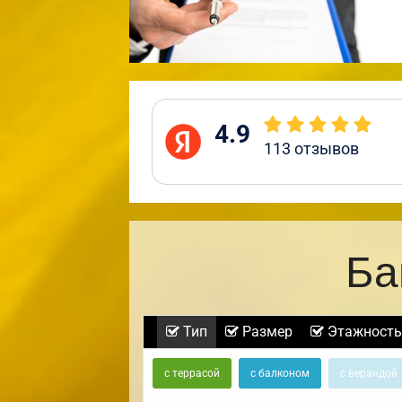
4.9
113
отзывов
Ба
Тип
Размер
Этажность
с террасой
с балконом
с верандой