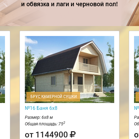
БРУС КАМЕРНОЙ СУШКИ
№16 Баня 6х8
№
Размер: 6х8 м
Ра
2
Общая площадь: 75
Об
от 1144900
о