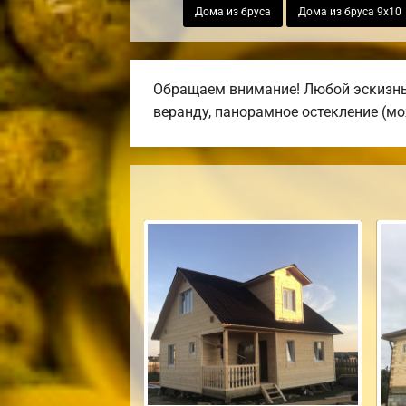
Дома из бруса
Дома из бруса 9х10
Обращаем внимание! Любой эскизный
веранду, панорамное остекление (мо