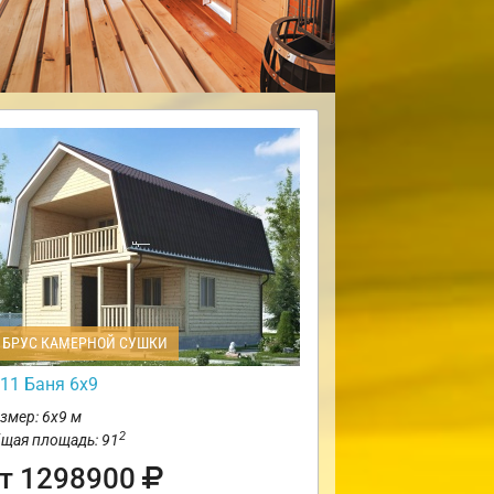
БРУС КАМЕРНОЙ СУШКИ
11 Баня 6х9
змер: 6х9 м
2
щая площадь: 91
т 1298900