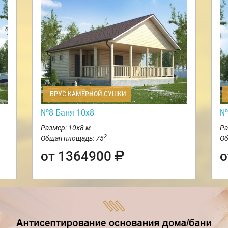
БРУС КАМЕРНОЙ СУШКИ
№8 Баня 10х8
№
Размер: 10х8 м
Ра
2
Общая площадь: 75
Об
от 1364900
о