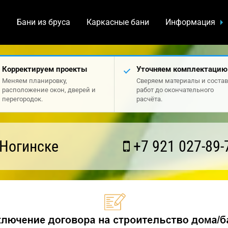
а
Бани из бруса
Каркасные бани
Информация
Корректируем проекты
Уточняем комплектацию
Меняем планировку,
Сверяем материалы и состав
расположение окон, дверей и
работ до окончательного
перегородок.
расчёта.
 Ногинске
+7 921 027-89-