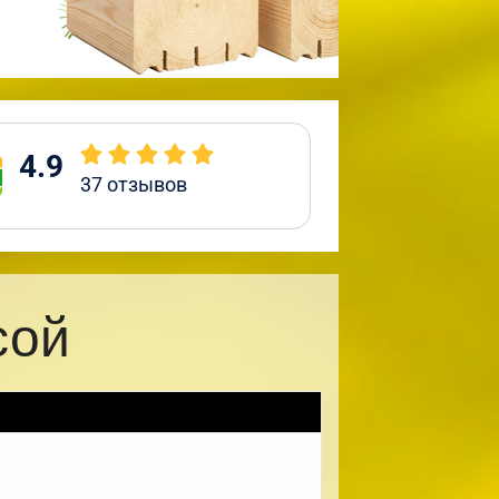
4.9
37
отзывов
сой