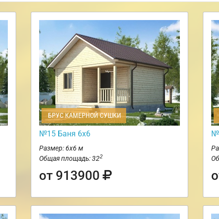
БРУС КАМЕРНОЙ СУШКИ
№15 Баня 6х6
№
Размер: 6х6 м
Ра
2
Общая площадь: 32
Об
от 913900
о