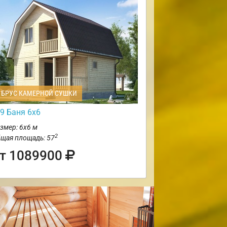
БРУС КАМЕРНОЙ СУШКИ
9 Баня 6х6
змер: 6х6 м
2
щая площадь: 57
т 1089900