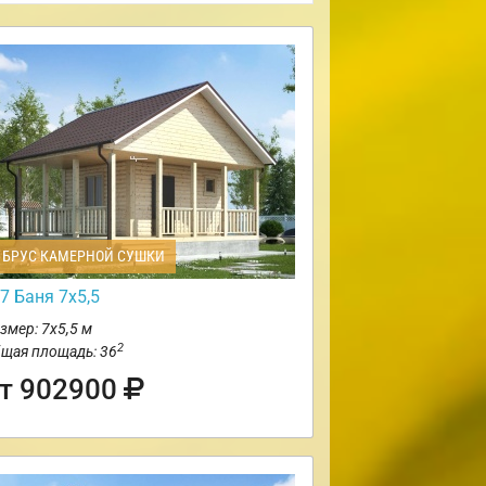
БРУС КАМЕРНОЙ СУШКИ
7 Баня 7х5,5
змер: 7х5,5 м
2
щая площадь: 36
т 902900