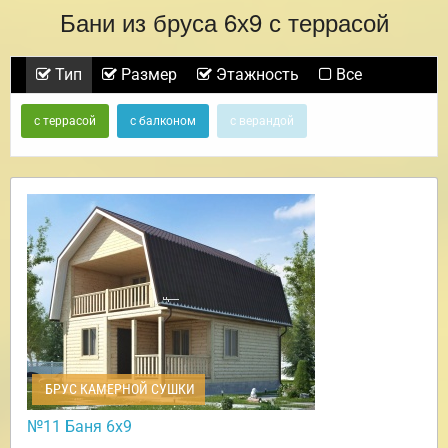
Бани из бруса 6х9 с террасой
Тип
Размер
Этажность
Все
с террасой
с балконом
с верандой
БРУС КАМЕРНОЙ СУШКИ
№11 Баня 6х9