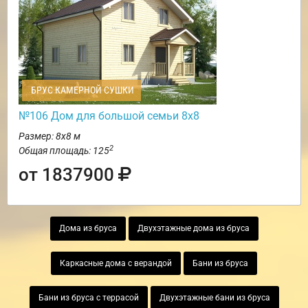
БРУС КАМЕРНОЙ СУШКИ
№106 Дом для большой семьи 8х8
Размер: 8х8 м
2
Общая площадь: 125
от 1837900
Дома из бруса
Двухэтажные дома из бруса
Каркасные дома с верандой
Бани из бруса
Бани из бруса с террасой
Двухэтажные бани из бруса