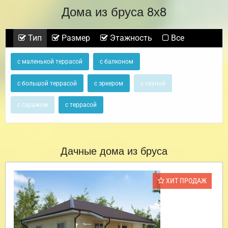
Дома из бруса 8х8
Тип
Размер
Этажность
Все
с маленькой террасой
с балконом
с большой террасой
с эркером
с сауной
с гаражом
с террасой
Дачные дома из бруса
ХИТ ПРОДАЖ