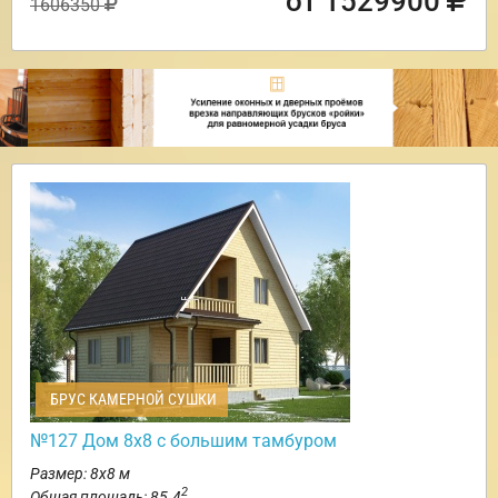
от 1529900
1606350
БРУС КАМЕРНОЙ СУШКИ
№127 Дом 8х8 с большим тамбуром
Размер: 8х8 м
2
Общая площадь: 85.4