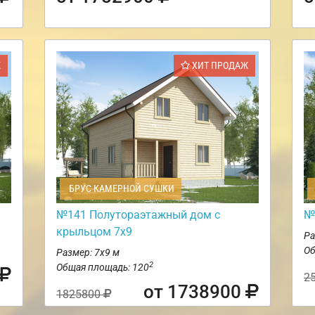
Ж
ХИТ ПРОДАЖ
БРУС КАМЕРНОЙ СУШКИ
№141 Полутораэтажный дом с
№
крыльцом 7х9
Ра
Об
Размер: 7х9 м
2
Общая площадь: 120
2
от 1738900
1825800