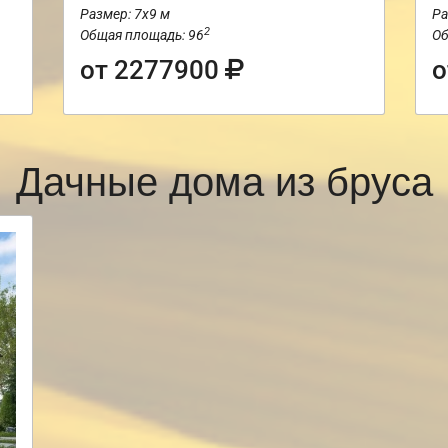
Размер: 7х9 м
Ра
2
Общая площадь: 96
Об
от 2277900
о
Дачные дома из бруса