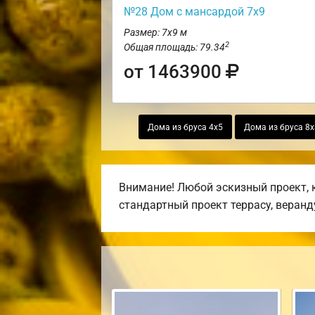
№28 Дом с мансардой 7х9
Размер: 7х9 м
2
Общая площадь: 79.34
от 1463900
Дома из бруса 4х5
Дома из бруса 8х
Внимание! Любой эскизный проект, 
стандартный проект террасу, веранду