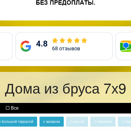
4.8
68
отзывов
Дома из бруса 7х9
Все
с большой террасой
с эркером
с сауной
с гаражом
с тер