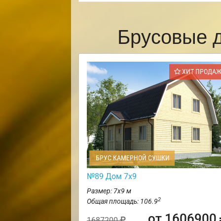
Брусовые 
ХИТ ПРОДА
БРУС КАМЕРНОЙ СУШКИ
№89 Дом 7х9
Размер: 7х9 м
2
Общая площадь: 106.9
от 1606900
1687200