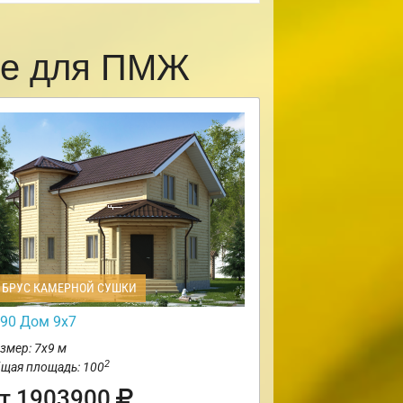
ке для ПМЖ
БРУС КАМЕРНОЙ СУШКИ
90 Дом 9х7
змер: 7х9 м
2
щая площадь: 100
т 1903900