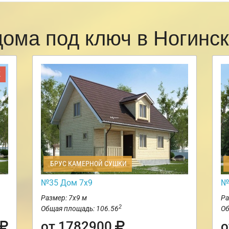
дома под ключ в Ногинс
Ж
БРУС КАМЕРНОЙ СУШКИ
№35 Дом 7х9
№
Размер: 7х9 м
Ра
2
Общая площадь: 106.56
Об
от 1782900
о