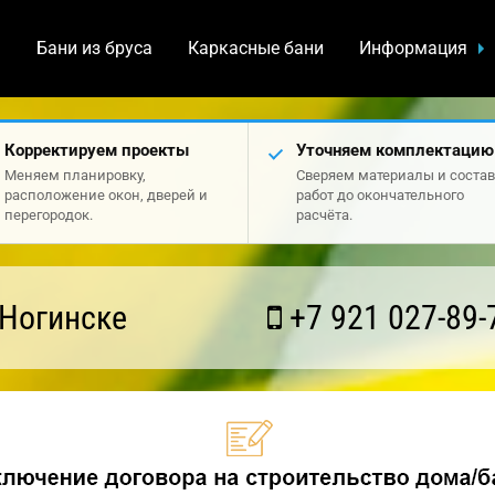
а
Бани из бруса
Каркасные бани
Информация
Корректируем проекты
Уточняем комплектацию
Меняем планировку,
Сверяем материалы и состав
расположение окон, дверей и
работ до окончательного
перегородок.
расчёта.
 Ногинске
+7 921 027-89-