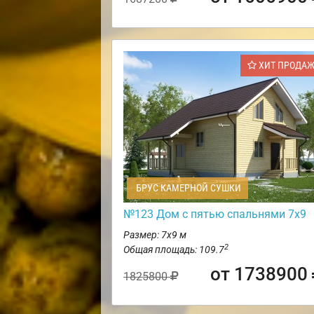
ХИТ ПРОДА
БРУС КАМЕРНОЙ СУШКИ
№123 Дом с пятью спальнями 7х9
Размер: 7х9 м
2
Общая площадь: 109.7
от 1738900
1825800