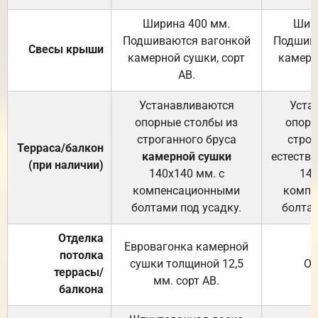
Ширина 400 мм.
Шир
Подшиваются вагонкой
Подшива
Свесы крыши
камерной сушки, сорт
камерн
АВ.
Устанавливаются
Уста
опорные столбы из
опорн
строганного бруса
строг
Терраса/балкон
камерной сушки
естеств
(при наличии)
140х140 мм. с
140
компенсационными
компе
болтами под усадку.
болтам
Отделка
Евровагонка камерной
потолка
сушки толщиной 12,5
От
террасы/
мм. сорт АВ.
балкона