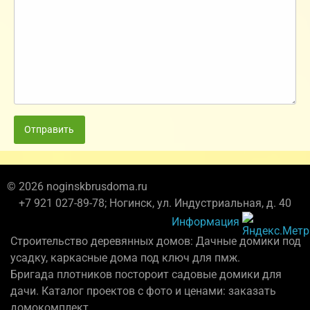
Отправить
© 2026 noginskbrusdoma.ru
+7 921 027-89-78; Ногинск, ул. Индустриальная, д. 40
Информация
Строительство деревянных домов: Дачные домики под
усадку, каркасные дома под ключ для пмж.
Бригада плотников постороит садовые домики для
дачи. Каталог проектов с фото и ценами: заказать
домокомплект.