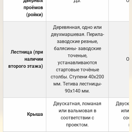
дверных
Да.
От
проёмов
(ройки)
Деревянная, одно или
двухмаршевая. Перила-
заводские резные,
балясины- заводские
Лестница (при
точеные,
наличии
От
устанавливаются
второго этажа)
стартовые точёные
столбы. Ступени 40х200
мм. Тетива лестницы-
90х140 мм.
Двускатная, ломаная
Двуска
или вальмовая в
или 
Крыша
соответствии с
соо
проектом.
п