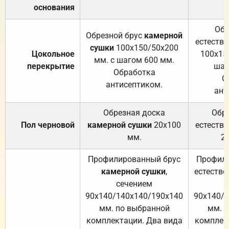
основания
Обр
Обрезной брус
камерной
естеств
сушки
100х150/50х200
Цокольное
100х15
мм. с шагом 600 мм.
перекрытие
шаг
Обработка
О
антисептиком.
ант
Обрезная доска
Обр
Пол черновой
камерной сушки
20х100
естеств
мм.
2
Профилированный брус
Профили
камерной сушки
,
естестве
сечением
с
90х140/140х140/190х140
90х140/
мм. по выбранной
мм. 
комплектации. Два вида
комплек