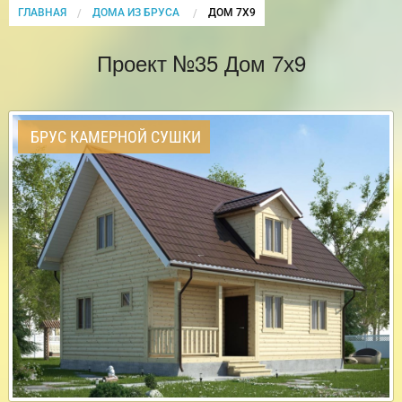
ГЛАВНАЯ
ДОМА ИЗ БРУСА
CURRENT:
ДОМ 7Х9
Проект №35 Дом 7х9
БРУС КАМЕРНОЙ СУШКИ