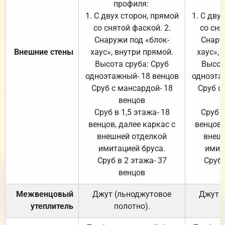
профиля:
п
1. С двух сторон, прямой
1. С дву
со снятой фаской. 2.
со сня
Снаружи под «блок-
Снару
Внешние стены
хаус», внутри прямой.
хаус», 
Высота сруба: Сруб
Высот
одноэтажный- 18 венцов
одноэта
Сруб с мансардой- 18
Сруб с
венцов
Сруб в 1,5 этажа- 18
Сруб в
венцов, далее каркас с
венцов,
внешней отделкой
внеш
имитацией бруса.
имит
Сруб в 2 этажа- 37
Сруб 
венцов
Межвенцовый
Джут (льноджутовое
Джут 
утеплитель
полотно).
п