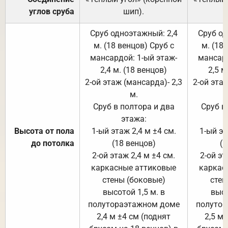
углов сруба
шип).
Сруб одноэтажный: 2,4
Сруб од
м. (18 венцов) Сруб с
м. (18
мансардой: 1-ый этаж-
мансард
2,4 м. (18 венцов)
2,5 м
2-ой этаж (мансарда)- 2,3
2-ой этаж
м.
Сруб в полтора и два
Сруб в
этажа:
Высота от пола
1-ый этаж 2,4 м ±4 см.
1-ый эт
до потолка
(18 венцов)
(1
2-ой этаж 2,4 м ±4 см.
2-ой эт
каркасные аттиковые
каркас
стены (боковые)
стен
высотой 1,5 м. в
высо
полутораэтажном доме
полутор
2,4 м ±4 см (поднят
2,5 м 