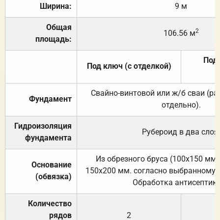
Ширина:
9 м
Общая
2
106.56 м
площадь:
Под 
Под ключ (с отделкой)
Свайно-винтовой или ж/б сваи (р
Фундамент
отдельно).
Гидроизоляция
Рубероид в два слоя
фундамента
Из обрезного бруса (100х150 мм.
Основание
150х200 мм. согласно выбранному с
(обвязка)
Обработка антисептик
Количество
рядов
2