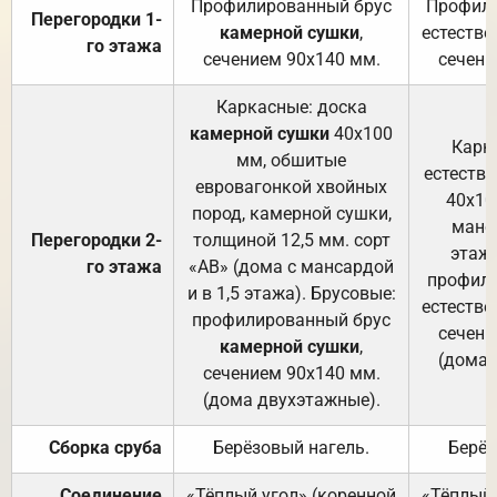
Профилированный брус
Профили
Перегородки 1-
камерной сушки
,
естестве
го этажа
сечением 90х140 мм.
сечени
Каркасные: доска
камерной сушки
40х100
Карк
мм, обшитые
естеств
евровагонкой хвойных
40х10
пород, камерной сушки,
манса
Перегородки 2-
толщиной 12,5 мм. сорт
этажа
го этажа
«АВ» (дома с мансардой
профили
и в 1,5 этажа). Брусовые:
естестве
профилированный брус
сечени
камерной сушки
,
(дома 
сечением 90х140 мм.
(дома двухэтажные).
Сборка сруба
Берёзовый нагель.
Берёз
Соединение
«Тёплый угол» (коренной
«Тёплый 