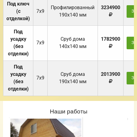
Под ключ
Профилированный
3234900
(с
7х9
За
190х140 мм
отделкой)
Под
усадку
Cруб дома
1782900
7х9
За
(без
140х140 мм
отделки)
Под
усадку
Cруб дома
2013900
7х9
За
(без
190х140 мм
отделки)
Наши работы