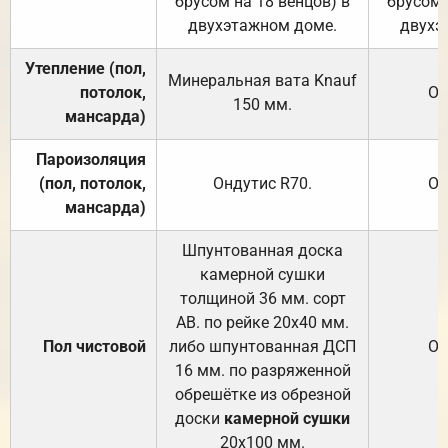
брусом на 18 венцов) в
брусом 
двухэтажном доме.
двухэ
Утепление (пол,
Минеральная вата
Knauf
потолок,
От
150
мм.
мансарда)
Пароизоляция
(пол, потолок,
Ондутис
R70
.
От
мансарда)
Шпунтованная доска
камерной сушки
толщиной 36 мм. сорт
АВ. по рейке 20х40 мм.
Пол чистовой
либо шпунтованная ДСП
От
16 мм. по разряженной
обрешётке из обрезной
доски
камерной сушки
20х100 мм.