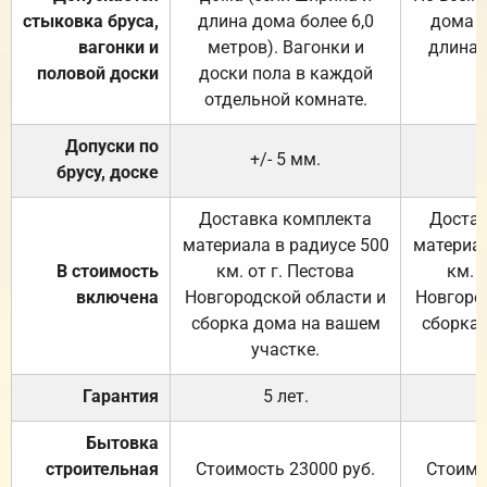
стыковка бруса,
длина дома более 6,0
дома (
вагонки и
метров). Вагонки и
длина 
половой доски
доски пола в каждой
отдельной комнате.
Допуски по
+/- 5 мм.
брусу, доске
Доставка комплекта
Достав
материала в радиусе 500
материал
В стоимость
км. от г. Пестова
км. 
включена
Новгородской области и
Новгоро
сборка дома на вашем
сборка
участке.
Гарантия
5 лет.
Бытовка
строительная
Стоимость 23000 руб.
Стоимо