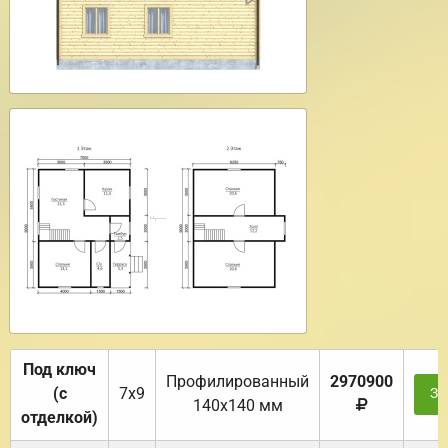
Под ключ
Профилированный
2970900
(с
7х9
За
140х140 мм
отделкой)