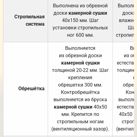
Выполнена из обрезной
Выполне
доски
камерной сушки
доски
Стропильная
40х150 мм. Шаг
влажно
система
установки стропильных
Шаг
ног 600 мм.
стропиль
Выполняется
Вы
из обрезной доски
из об
камерной сушки
естеств
толщиной 20-22 мм. Шаг
толщино
крепления
к
обрешетки 300 мм.
обреш
Обрешётка
Контробрешётка
Конт
выполняется из бруска
выполня
камерной сушки
40х50
естеств
мм. Крепится по
40х50 м
стропильным ногам
строп
(вентиляционный зазор).
(вентиля