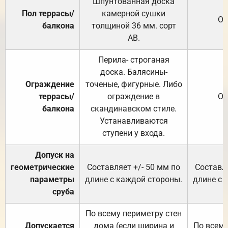
Шпунтованная доска
Пол террасы/
камерной сушки
От
балкона
толщиной 36 мм. сорт
АВ.
Перила- строганая
доска. Балясины-
Ограждение
точеные, фигурные. Либо
террасы/
ограждение в
От
балкона
скандинавском стиле.
Устанавливаются
ступени у входа.
Допуск на
геометрические
Составляет +/- 50 мм по
Составля
параметры
длине с каждой стороны.
длине с 
сруба
По всему периметру стен
Допускается
дома (если ширина и
По всему