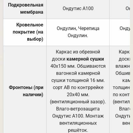
Подкровельная
Ондутис А100
Он
мембрана
Кровельное
Ондулин, Черепица
Ондул
покрытие (на
Ондулин.
выбор)
Каркас из обрезной
Карка
доски
камерной сушки
доски
40х150 мм. Обшиваются
влажно
вагонкой камерной
Обшива
сушки толщиной 16 мм.
каме
Фронтоны (при
сорт АВ по контррейке
толщиной
наличии)
20х40 мм.
по контр
(вентиляционный зазор).
(вентиля
Влаго-ветрозащита
Влаго
Ондутис А100. Монтаж
Ондути
вентиляционных
вент
решёток.