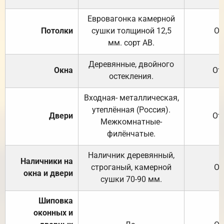
Евровагонка камерной
Потолки
сушки толщиной 12,5
От
мм. сорт АВ.
Деревянные, двойного
Окна
От
остекления.
Входная- металлическая,
утеплённая (Россия).
Двери
От
Межкомнатные-
филёнчатые.
Наличник деревянный,
Наличники на
строганый, камерной
От
окна и двери
сушки 70-90 мм.
Шиповка
оконных и