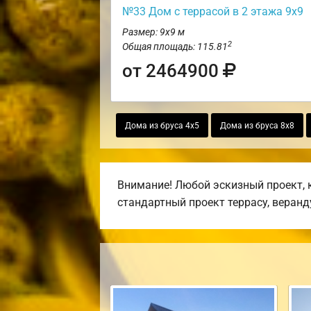
№33 Дом с террасой в 2 этажа 9х9
Размер: 9х9 м
2
Общая площадь: 115.81
от 2464900
Дома из бруса 4х5
Дома из бруса 8х8
Внимание! Любой эскизный проект, 
стандартный проект террасу, веранду