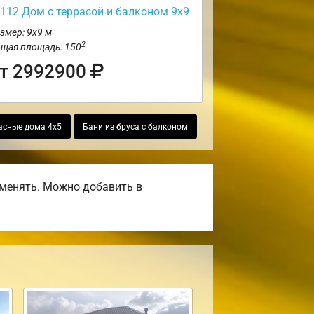
112 Дом с террасой и балконом 9х9
змер: 9х9 м
2
щая площадь: 150
т 2992900
асные дома 4х5
Бани из бруса с балконом
оменять. Можно добавить в