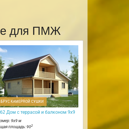
ке для ПМЖ
БРУС КАМЕРНОЙ СУШКИ
62 Дом c террасой и балконом 9х9
змер: 9х9 м
2
щая площадь: 90