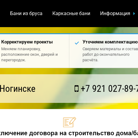
а
Бани из бруса
Каркасные бани
Информация
Корректируем проекты
Уточняем комплектацию
Меняем планировку,
Сверяем материалы и состав
расположение окон, дверей и
работ до окончательного
перегородок.
расчёта.
 Ногинске
+7 921 027-89-