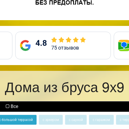
4.8
75
отзывов
Дома из бруса 9х9
Все
с большой террасой
с эркером
с сауной
с гаражом
с тер