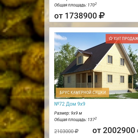
2
Общая площадь: 170
от 1738900
ХИТ ПРОДА
БРУС КАМЕРНОЙ СУШКИ
№72 Дом 9х9
Размер: 9х9 м
2
Общая площадь: 137
от 2002900
2103000