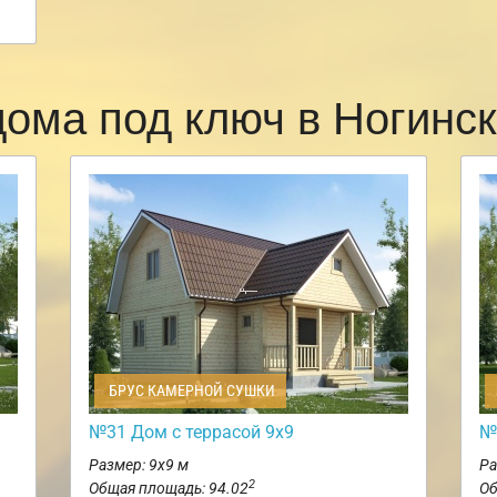
дома под ключ в Ногинс
БРУС КАМЕРНОЙ СУШКИ
№31 Дом с террасой 9х9
№
Размер: 9х9 м
Ра
2
Общая площадь: 94.02
Об