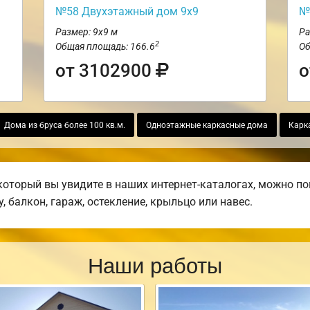
№58 Двухэтажный дом 9х9
№
Размер: 9х9 м
Ра
2
Общая площадь: 166.6
Об
от 3102900
о
Дома из бруса более 100 кв.м.
Одноэтажные каркасные дома
Карк
который вы увидите в наших интернет-каталогах, можно п
, балкон, гараж, остекление, крыльцо или навес.
Наши работы