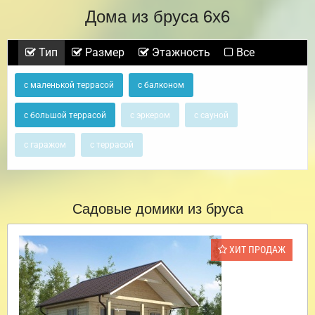
Дома из бруса 6х6
Тип
Размер
Этажность
Все
с маленькой террасой
с балконом
с большой террасой
с эркером
с сауной
с гаражом
с террасой
Садовые домики из бруса
ХИТ ПРОДАЖ