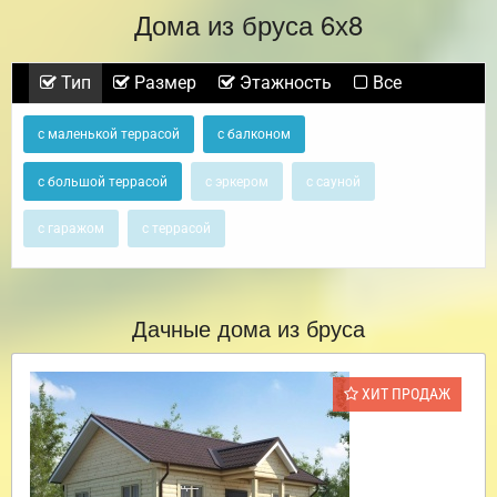
Дома из бруса 6х8
Тип
Размер
Этажность
Все
с маленькой террасой
с балконом
с большой террасой
с эркером
с сауной
с гаражом
с террасой
Дачные дома из бруса
ХИТ ПРОДАЖ