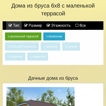
Дома из бруса 6х8 с маленькой
террасой
Тип
Размер
Этажность
Все
с маленькой террасой
с балконом
с большой террасой
с эркером
с сауной
с гаражом
с террасой
Дачные дома из бруса