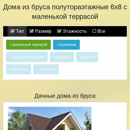
Дома из бруса полутораэтажные 6х8 с
маленькой террасой
Тип
Размер
Этажность
Все
с маленькой террасой
с балконом
с большой террасой
с эркером
с сауной
с гаражом
с террасой
Дачные дома из бруса