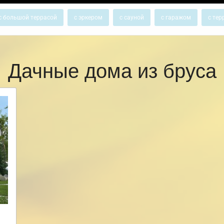
с большой террасой
с эркером
с сауной
с гаражом
с тер
Дачные дома из бруса