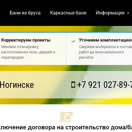
а
Бани из бруса
Каркасные бани
Информация
Корректируем проекты
Уточняем комплектацию
Меняем планировку,
Сверяем материалы и состав
расположение окон, дверей и
работ до окончательного
перегородок.
расчёта.
 Ногинске
+7 921 027-89-