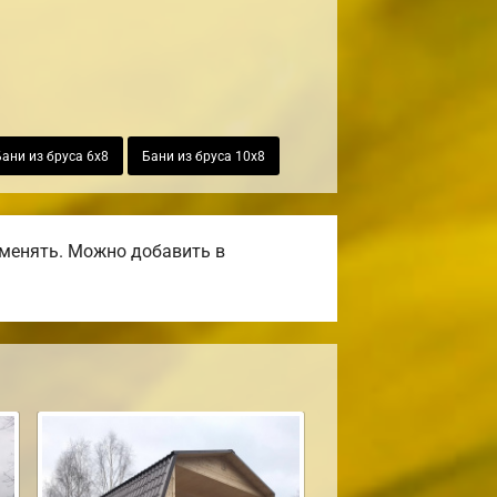
Бани из бруса 6х8
Бани из бруса 10х8
оменять. Можно добавить в