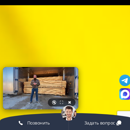
🔇
⛶
✖
Позвонить
Задать вопрос