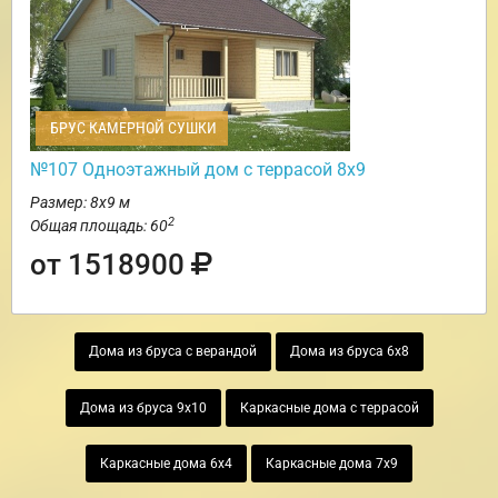
БРУС КАМЕРНОЙ СУШКИ
№107 Одноэтажный дом с террасой 8х9
Размер: 8х9 м
2
Общая площадь: 60
от 1518900
Дома из бруса с верандой
Дома из бруса 6х8
Дома из бруса 9х10
Каркасные дома с террасой
Каркасные дома 6х4
Каркасные дома 7х9