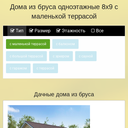
Дома из бруса одноэтажные 8х9 с
маленькой террасой
Тип
Размер
Этажность
Все
с маленькой террасой
с балконом
с большой террасой
с эркером
с сауной
с гаражом
с террасой
Дачные дома из бруса