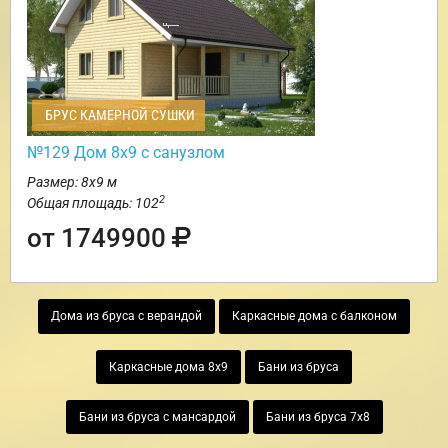
БРУС КАМЕРНОЙ СУШКИ
№129 Дом 8х9 с санузлом
Размер: 8х9 м
2
Общая площадь: 102
от 1749900
Дома из бруса с верандой
Каркасные дома с балконом
Каркасные дома 8х9
Бани из бруса
Бани из бруса с мансардой
Бани из бруса 7х8