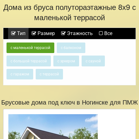
Дома из бруса полутораэтажные 8х9 с
маленькой террасой
Тип
Размер
Этажность
Все
с маленькой террасой
с балконом
с большой террасой
с эркером
с сауной
с гаражом
с террасой
Брусовые дома под ключ в Ногинске для ПМЖ