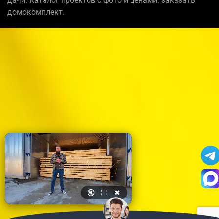
дачи. Каталог проектов с фото и ценами: заказать
домокомплект.
🔇
⛶
✖