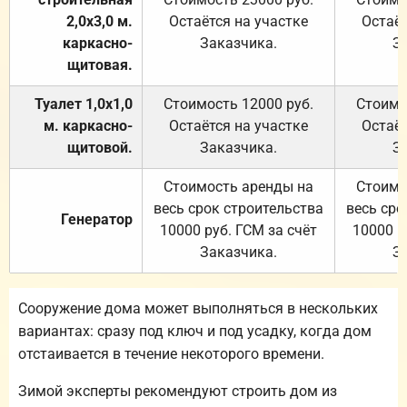
2,0х3,0 м.
Остаётся на участке
Остаёт
каркасно-
Заказчика.
З
щитовая.
Туалет 1,0х1,0
Стоимость 12000 руб.
Стоимо
м. каркасно-
Остаётся на участке
Остаёт
щитовой.
Заказчика.
З
Стоимость аренды на
Стоимо
весь срок строительства
весь сро
Генератор
10000 руб. ГСМ за счёт
10000 р
Заказчика.
З
Сооружение дома может выполняться в нескольких
вариантах: сразу под ключ и под усадку, когда дом
отстаивается в течение некоторого времени.
Зимой эксперты рекомендуют строить дом из