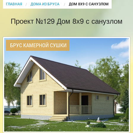
ГЛАВНАЯ
ДОМА ИЗ БРУСА
CURRENT:
ДОМ 8Х9 С САНУЗЛОМ
Проект №129 Дом 8х9 с санузлом
БРУС КАМЕРНОЙ СУШКИ