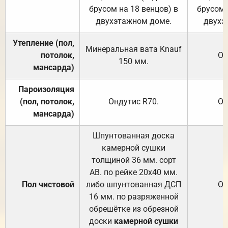
брусом на 18 венцов) в
брусом 
двухэтажном доме.
двухэ
Утепление (пол,
Минеральная вата
Knauf
потолок,
От
150
мм.
мансарда)
Пароизоляция
(пол, потолок,
Ондутис
R70
.
От
мансарда)
Шпунтованная доска
камерной сушки
толщиной 36 мм. сорт
АВ. по рейке 20х40 мм.
Пол чистовой
либо шпунтованная ДСП
От
16 мм. по разряженной
обрешётке из обрезной
доски
камерной сушки