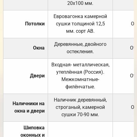
20х100 мм.
Евровагонка камерной
Потолки
сушки толщиной 12,5
От
мм. сорт АВ.
Деревянные, двойного
Окна
От
остекления.
Входная- металлическая,
утеплённая (Россия).
Двери
От
Межкомнатные-
филёнчатые.
Наличник деревянный,
Наличники на
строганый, камерной
От
окна и двери
сушки 70-90 мм.
Шиповка
оконных и