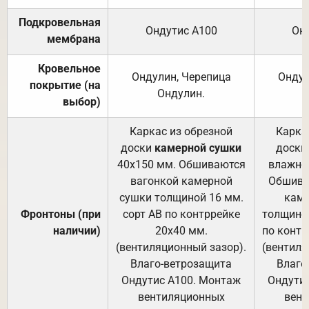
Подкровельная
Ондутис А100
Он
мембрана
Кровельное
Ондулин, Черепица
Ондул
покрытие (на
Ондулин.
выбор)
Каркас из обрезной
Карка
доски
камерной сушки
доски
40х150 мм. Обшиваются
влажно
вагонкой камерной
Обшива
сушки толщиной 16 мм.
каме
Фронтоны (при
сорт АВ по контррейке
толщиной
наличии)
20х40 мм.
по контр
(вентиляционный зазор).
(вентиля
Влаго-ветрозащита
Влаго
Ондутис А100. Монтаж
Ондути
вентиляционных
вент