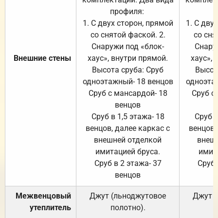
профиля:
п
1. С двух сторон, прямой
1. С дву
со снятой фаской. 2.
со сня
Снаружи под «блок-
Снару
Внешние стены
хаус», внутри прямой.
хаус», 
Высота сруба: Сруб
Высот
одноэтажный- 18 венцов
одноэта
Сруб с мансардой- 18
Сруб с
венцов
Сруб в 1,5 этажа- 18
Сруб в
венцов, далее каркас с
венцов,
внешней отделкой
внеш
имитацией бруса.
имит
Сруб в 2 этажа- 37
Сруб 
венцов
Межвенцовый
Джут (льноджутовое
Джут 
утеплитель
полотно).
п