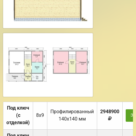
Под ключ
Профилированный
2948900
(с
8х9
За
140х140 мм
отделкой)
Под ключ