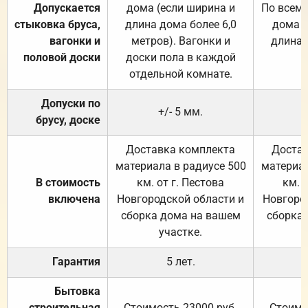
Допускается
дома (если ширина и
По всему
стыковка бруса,
длина дома более 6,0
дома (
вагонки и
метров). Вагонки и
длина 
половой доски
доски пола в каждой
отдельной комнате.
Допуски по
+/- 5 мм.
брусу, доске
Доставка комплекта
Достав
материала в радиусе 500
материал
В стоимость
км. от г. Пестова
км. 
включена
Новгородской области и
Новгоро
сборка дома на вашем
сборка
участке.
Гарантия
5 лет.
Бытовка
строительная
Стоимость 23000 руб.
Стоимо