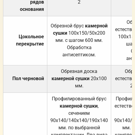
рядов
2
основания
Обр
Обрезной брус
камерной
естеств
сушки
100х150/50х200
Цокольное
100х15
мм. с шагом 600 мм.
перекрытие
шаг
Обработка
О
антисептиком.
ант
Обрезная доска
Обр
Пол черновой
камерной сушки
20х100
естеств
мм.
2
Профилированный брус
Профили
камерной сушки
,
естестве
сечением
с
90х140/140х140/190х140
90х140/
мм. по выбранной
мм. 
комплектации. Два вида
комплек