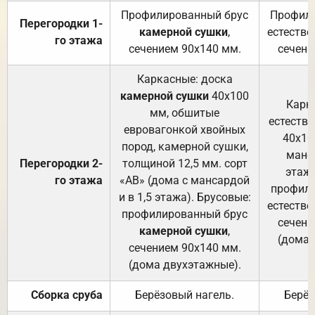
Профилированный брус
Профили
Перегородки 1-
камерной сушки
,
естестве
го этажа
сечением 90х140 мм.
сечени
Каркасные: доска
камерной сушки
40х100
Карк
мм, обшитые
естеств
евровагонкой хвойных
40х10
пород, камерной сушки,
манса
Перегородки 2-
толщиной 12,5 мм. сорт
этажа
го этажа
«АВ» (дома с мансардой
профили
и в 1,5 этажа). Брусовые:
естестве
профилированный брус
сечени
камерной сушки
,
(дома 
сечением 90х140 мм.
(дома двухэтажные).
Сборка сруба
Берёзовый нагель.
Берёз