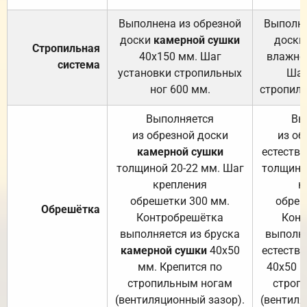
Выполнена из обрезной
Выполне
доски
камерной сушки
доски
Стропильная
40х150 мм. Шаг
влажно
система
установки стропильных
Шаг
ног 600 мм.
стропиль
Выполняется
Вы
из обрезной доски
из об
камерной сушки
естеств
толщиной 20-22 мм. Шаг
толщино
крепления
к
обрешетки 300 мм.
обреш
Обрешётка
Контробрешётка
Конт
выполняется из бруска
выполня
камерной сушки
40х50
естеств
мм. Крепится по
40х50 м
стропильным ногам
строп
(вентиляционный зазор).
(вентиля