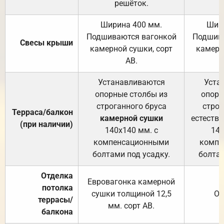
решёток.
Ширина 400 мм.
Шир
Подшиваются вагонкой
Подшива
Свесы крыши
камерной сушки, сорт
камерн
АВ.
Устанавливаются
Уста
опорные столбы из
опорн
строганного бруса
строг
Терраса/балкон
камерной сушки
естеств
(при наличии)
140х140 мм. с
140
компенсационными
компе
болтами под усадку.
болтам
Отделка
Евровагонка камерной
потолка
сушки толщиной 12,5
От
террасы/
мм. сорт АВ.
балкона