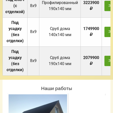
Профилированный
3223900
(с
8х9
За
190х140 мм
отделкой)
Под
усадку
Cруб дома
1749900
8х9
За
(без
140х140 мм
отделки)
Под
усадку
Cруб дома
2079900
8х9
За
(без
190х140 мм
отделки)
Наши работы