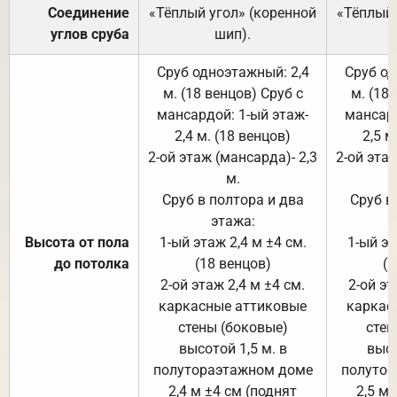
Соединение
«Тёплый угол» (коренной
«Тёплый 
углов сруба
шип).
Сруб одноэтажный: 2,4
Сруб од
м. (18 венцов) Сруб с
м. (18
мансардой: 1-ый этаж-
мансард
2,4 м. (18 венцов)
2,5 м
2-ой этаж (мансарда)- 2,3
2-ой этаж
м.
Сруб в полтора и два
Сруб в
этажа:
Высота от пола
1-ый этаж 2,4 м ±4 см.
1-ый эт
до потолка
(18 венцов)
(1
2-ой этаж 2,4 м ±4 см.
2-ой эт
каркасные аттиковые
каркас
стены (боковые)
стен
высотой 1,5 м. в
высо
полутораэтажном доме
полутор
2,4 м ±4 см (поднят
2,5 м 