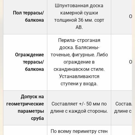
Шпунтованная доска
Пол террасы/
камерной сушки
От
балкона
толщиной 36 мм. сорт
АВ.
Перила- строганая
доска. Балясины-
Ограждение
точеные, фигурные. Либо
террасы/
ограждение в
От
балкона
скандинавском стиле.
Устанавливаются
ступени у входа.
Допуск на
геометрические
Составляет +/- 50 мм по
Составля
параметры
длине с каждой стороны.
длине с 
сруба
По всему периметру стен