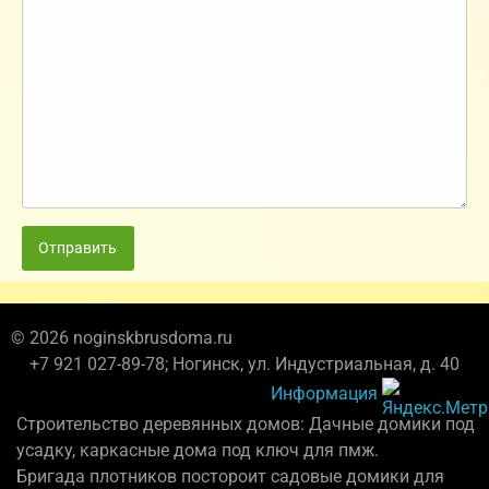
Отправить
© 2026 noginskbrusdoma.ru
+7 921 027-89-78; Ногинск, ул. Индустриальная, д. 40
Информация
Строительство деревянных домов: Дачные домики под
усадку, каркасные дома под ключ для пмж.
Бригада плотников постороит садовые домики для