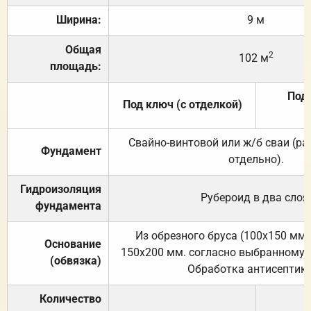
Ширина:
9 м
Общая
2
102 м
площадь:
Под 
Под ключ (с отделкой)
Свайно-винтовой или ж/б сваи (р
Фундамент
отдельно).
Гидроизоляция
Рубероид в два слоя
фундамента
Из обрезного бруса (100х150 мм.
Основание
150х200 мм. согласно выбранному с
(обвязка)
Обработка антисептик
Количество