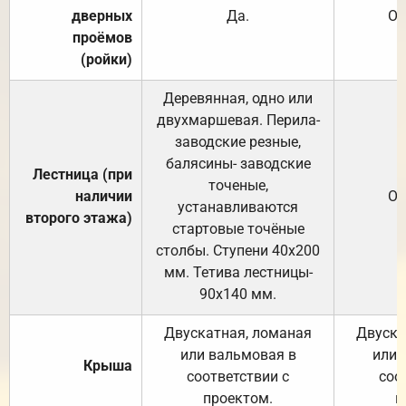
дверных
Да.
От
проёмов
(ройки)
Деревянная, одно или
двухмаршевая. Перила-
заводские резные,
балясины- заводские
Лестница (при
точеные,
наличии
От
устанавливаются
второго этажа)
стартовые точёные
столбы. Ступени 40х200
мм. Тетива лестницы-
90х140 мм.
Двускатная, ломаная
Двуска
или вальмовая в
или 
Крыша
соответствии с
соо
проектом.
п