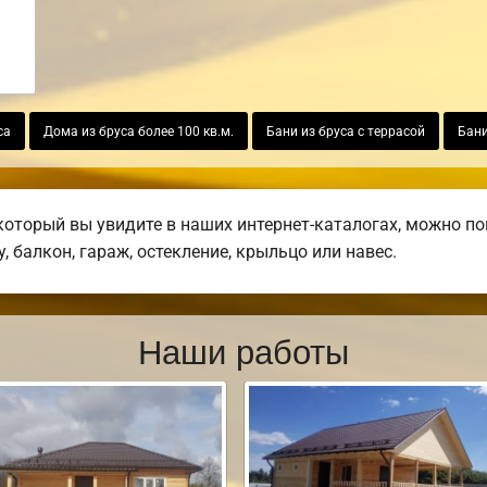
са
Дома из бруса более 100 кв.м.
Бани из бруса с террасой
Бани
который вы увидите в наших интернет-каталогах, можно п
, балкон, гараж, остекление, крыльцо или навес.
Наши работы