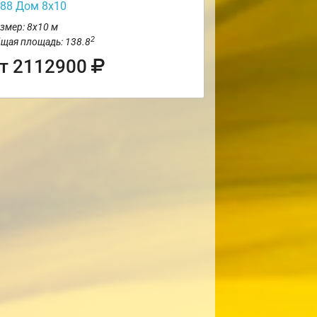
88 Дом 8х10
змер: 8х10 м
2
щая площадь: 138.8
т 2112900