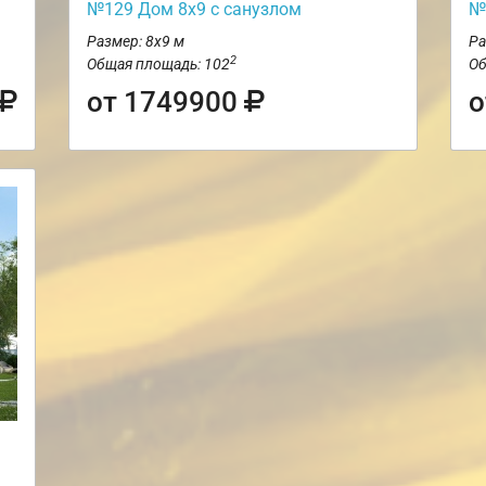
№129 Дом 8х9 с санузлом
№
Размер: 8х9 м
Ра
2
Общая площадь: 102
Об
от 1749900
о