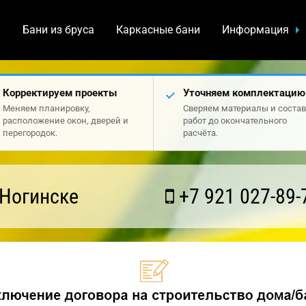
а
Бани из бруса
Каркасные бани
Информация
Корректируем проекты
Уточняем комплектацию
Меняем планировку,
Сверяем материалы и состав
расположение окон, дверей и
работ до окончательного
перегородок.
расчёта.
 Ногинске
+7 921 027-89-