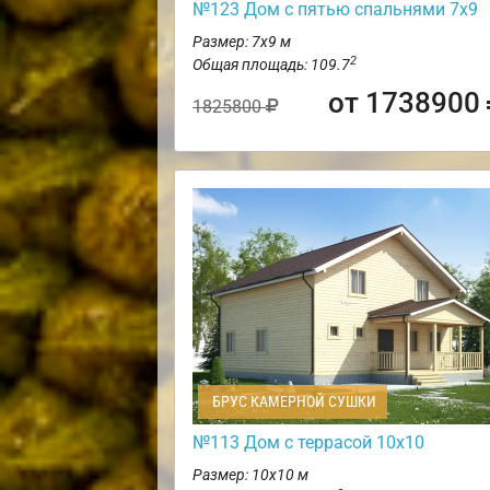
№123 Дом с пятью спальнями 7х9
Размер: 7х9 м
2
Общая площадь: 109.7
от 1738900
1825800
БРУС КАМЕРНОЙ СУШКИ
№113 Дом с террасой 10х10
Размер: 10х10 м