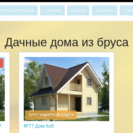
с большой террасой
с эркером
с сауной
с гаражом
с тер
Дачные дома из бруса
Ж
БРУС КАМЕРНОЙ СУШКИ
7
№77 Дом 6х8