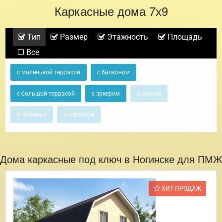
Каркасные дома 7х9
Тип
Размер
Этажность
Площадь
Все
с маленькой террасой
с балконом
с большой террасой
с эркером
с сауной
с гаражом
с террасой
Дома каркасные под ключ в Ногинске для ПМЖ
ХИТ ПРОДАЖ