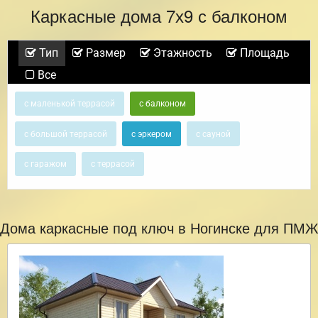
Каркасные дома 7х9 с балконом
Тип
Размер
Этажность
Площадь
Все
с маленькой террасой
с балконом
с большой террасой
с эркером
с сауной
с гаражом
с террасой
Дома каркасные под ключ в Ногинске для ПМЖ