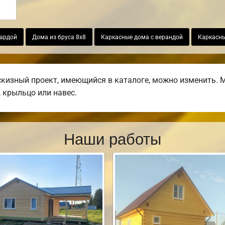
сардой
Дома из бруса 8х8
Каркасные дома с верандой
Каркасны
изный проект, имеющийся в каталоге, можно изменить. М
, крыльцо или навес.
Наши работы