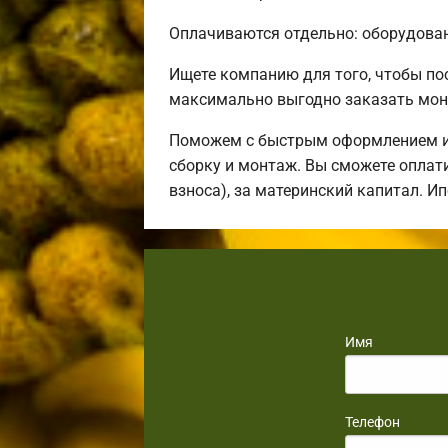
Оплачиваются отдельно: оборудовани
Ищете компанию для того, чтобы п
максимально выгодно заказать мон
Поможем с быстрым оформлением ип
сборку и монтаж. Вы сможете оплати
взноса), за материнский капитал. И
Имя
Телефон