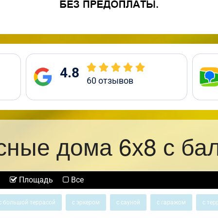
4.8
60
отзывов
сные дома 6х8 с ба
Площадь
Все
с большой террасой
с эркером
с сауной
с гаражом
с тер