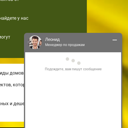
найдете у нас
могут
Леонид
Менеджер по продажам
Здравствуйте! Я могу 
проконсультировать Вас по нашим 
акциям и проектам.
виды домов.
Только что
ектов, которые можно подстроить по
жных и дешевых до огромных