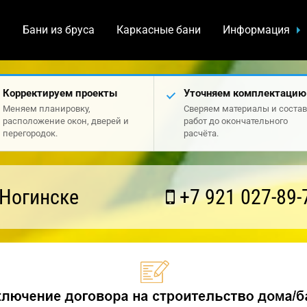
а
Бани из бруса
Каркасные бани
Информация
Корректируем проекты
Уточняем комплектацию
Меняем планировку,
Сверяем материалы и состав
расположение окон, дверей и
работ до окончательного
перегородок.
расчёта.
 Ногинске
+7 921 027-89-