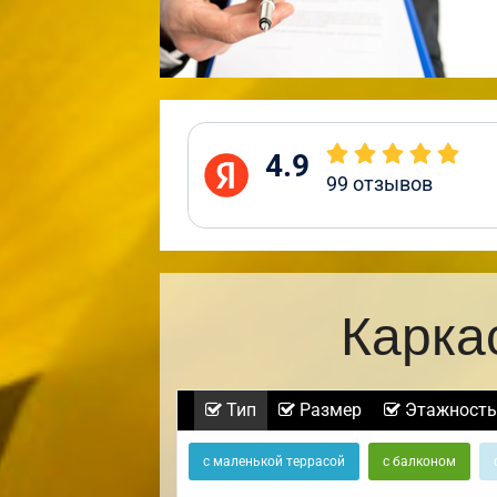
4.9
99
отзывов
Карка
Тип
Размер
Этажность
с маленькой террасой
с балконом