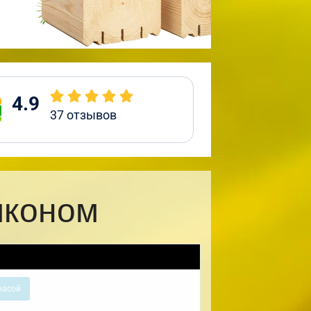
4.9
37
отзывов
лконом
расой