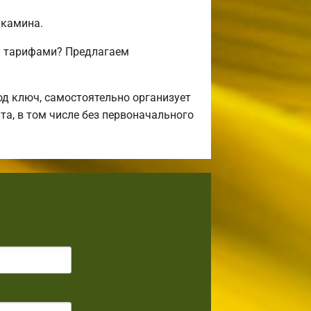
 камина.
и тарифами? Предлагаем
д ключ, самостоятельно организует
та, в том числе без первоначального