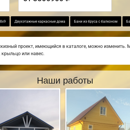
 8х9
Двухэтажные каркасные дома
Бани из бруса с балконом
Ба
изный проект, имеющийся в каталоге, можно изменить. М
, крыльцо или навес.
Наши работы