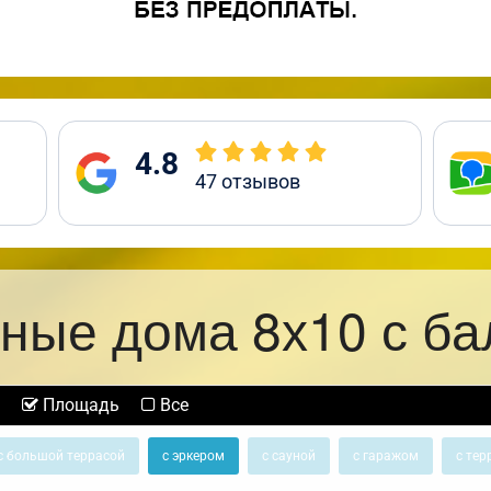
4.8
47
отзывов
ные дома 8х10 с б
Площадь
Все
с большой террасой
с эркером
с сауной
с гаражом
с тер