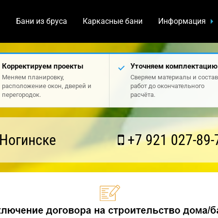
а
Бани из бруса
Каркасные бани
Информация
Корректируем проекты
Уточняем комплектацию
Меняем планировку,
Сверяем материалы и состав
расположение окон, дверей и
работ до окончательного
перегородок.
расчёта.
 Ногинске
+7 921 027-89-