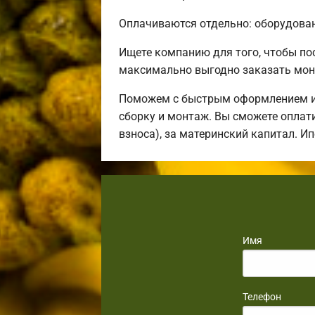
Оплачиваются отдельно: оборудовани
Ищете компанию для того, чтобы п
максимально выгодно заказать мон
Поможем с быстрым оформлением ип
сборку и монтаж. Вы сможете оплати
взноса), за материнский капитал. И
Имя
Телефон