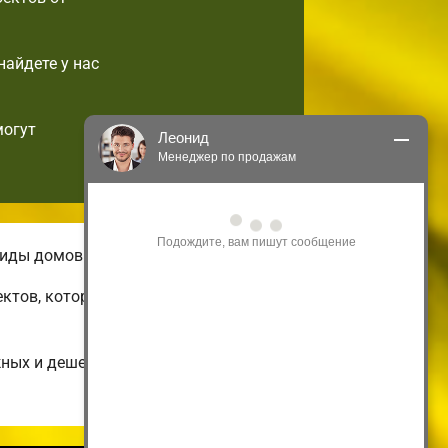
найдете у нас
могут
Леонид
Менеджер по продажам
Здравствуйте! Я могу 
проконсультировать Вас по нашим 
акциям и проектам.
виды домов.
Только что
ектов, которые можно подстроить по
жных и дешевых до огромных