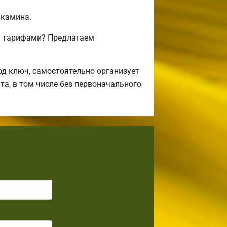
 камина.
и тарифами? Предлагаем
д ключ, самостоятельно организует
та, в том числе без первоначального