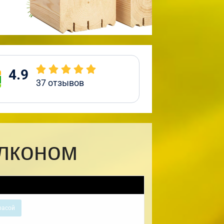
4.9
37
отзывов
алконом
расой