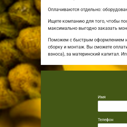
Оплачиваются отдельно: оборудовани
Ищете компанию для того, чтобы п
максимально выгодно заказать мон
Поможем с быстрым оформлением ип
сборку и монтаж. Вы сможете оплати
взноса), за материнский капитал. И
Имя
Телефон