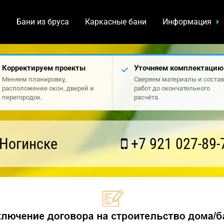
а
Бани из бруса
Каркасные бани
Информация
Корректируем проекты
Уточняем комплектацию
Меняем планировку,
Сверяем материалы и состав
расположение окон, дверей и
работ до окончательного
перегородок.
расчёта.
 Ногинске
+7 921 027-89-