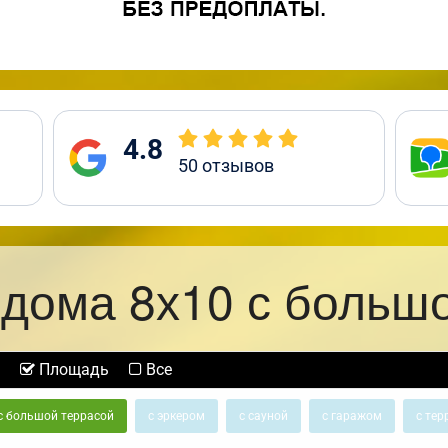
4.8
50
отзывов
дома 8х10 с больш
Площадь
Все
с большой террасой
с эркером
с сауной
с гаражом
с тер