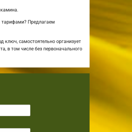
 камина.
и тарифами? Предлагаем
д ключ, самостоятельно организует
та, в том числе без первоначального