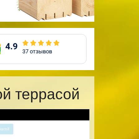
4.9
37
отзывов
ой террасой
расой