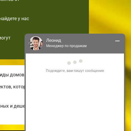
найдете у нас
могут
Леонид
Менеджер по продажам
Здравствуйте! Я могу 
проконсультировать Вас по нашим 
акциям и проектам.
виды домов.
Только что
ектов, которые можно подстроить по
жных и дешевых до огромных