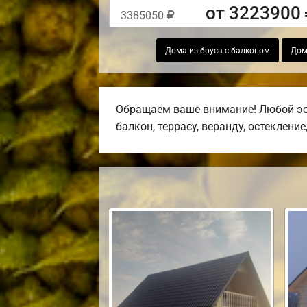
от 3223900
3385050
Дома из бруса с балконом
Дом
Обращаем ваше внимание! Любой эск
балкон, террасу, веранду, остекление