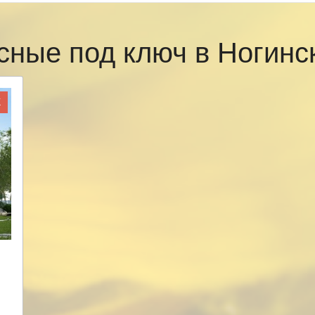
сные под ключ в Ногин
Ж