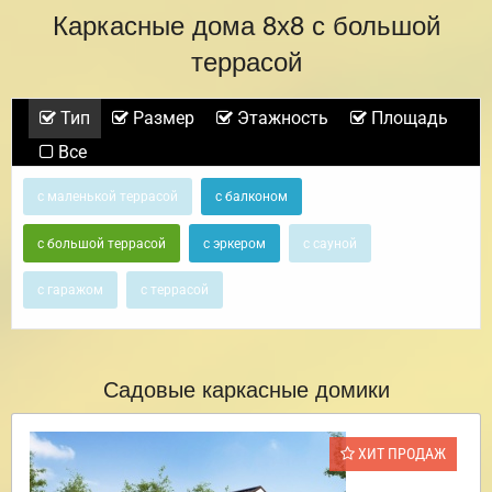
Каркасные дома 8х8 с большой
террасой
Тип
Размер
Этажность
Площадь
Все
с маленькой террасой
с балконом
с большой террасой
с эркером
с сауной
с гаражом
с террасой
Садовые каркасные домики
ХИТ ПРОДАЖ