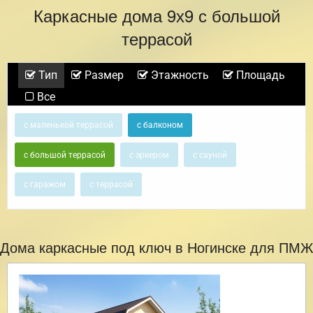
Каркасные дома 9х9 с большой
террасой
Тип
Размер
Этажность
Площадь
Все
с маленькой террасой
с балконом
с большой террасой
с эркером
с сауной
с гаражом
с террасой
Дома каркасные под ключ в Ногинске для ПМЖ