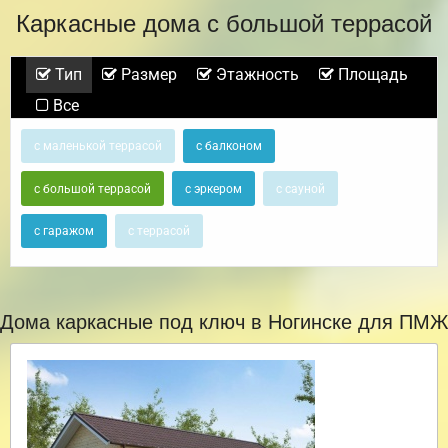
Каркасные дома с большой террасой
Тип
Размер
Этажность
Площадь
Все
с маленькой террасой
с балконом
с большой террасой
с эркером
с сауной
с гаражом
с террасой
Дома каркасные под ключ в Ногинске для ПМЖ