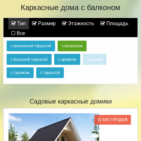
Каркасные дома с балконом
Тип
Размер
Этажность
Площадь
Все
с маленькой террасой
с балконом
с большой террасой
с эркером
с сауной
с гаражом
с террасой
Садовые каркасные домики
ХИТ ПРОДАЖ