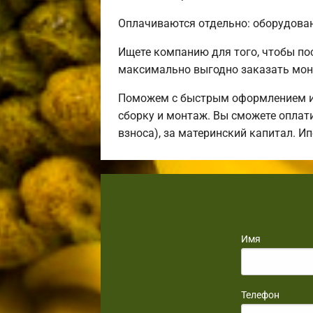
Оплачиваются отдельно: оборудовани
Ищете компанию для того, чтобы п
максимально выгодно заказать мон
Поможем с быстрым оформлением ип
сборку и монтаж. Вы сможете оплати
взноса), за материнский капитал. И
Имя
Телефон