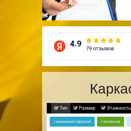
4.9
79
отзывов
Карка
Тип
Размер
Этажность
с маленькой террасой
с балконом