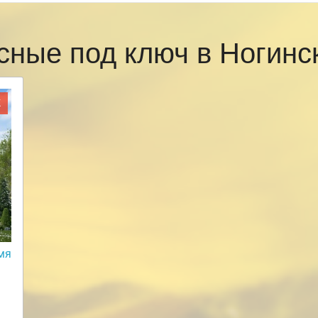
сные под ключ в Ногин
Ж
мя