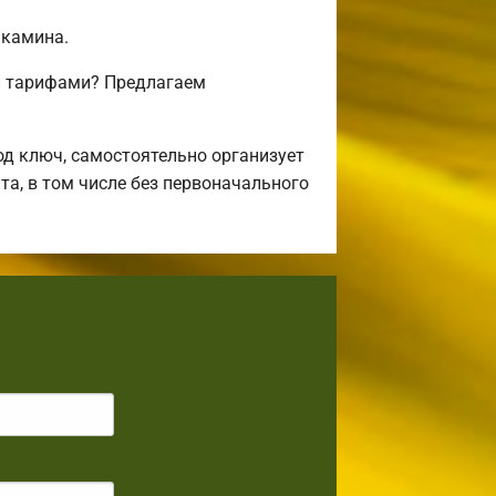
 камина.
и тарифами? Предлагаем
д ключ, самостоятельно организует
та, в том числе без первоначального