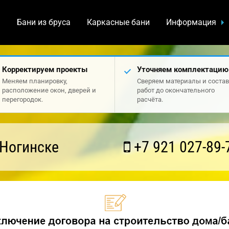
а
Бани из бруса
Каркасные бани
Информация
Корректируем проекты
Уточняем комплектацию
Меняем планировку,
Сверяем материалы и состав
расположение окон, дверей и
работ до окончательного
перегородок.
расчёта.
 Ногинске
+7 921 027-89-