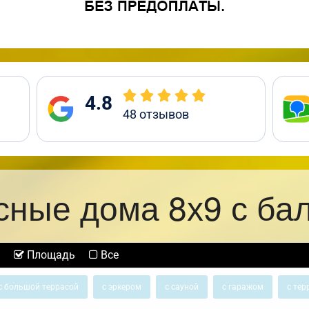
4.8
48
отзывов
сные дома 8х9 с ба
Площадь
Все
с большой террасой
с эркером
с сауной
с гаражом
с тер