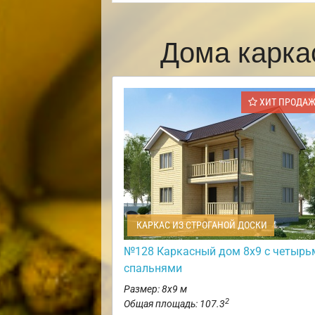
Дома карка
ХИТ ПРОДА
КАРКАС ИЗ СТРОГАНОЙ ДОСКИ
№128 Каркасный дом 8х9 с четырь
спальнями
Размер: 8х9 м
2
Общая площадь: 107.3