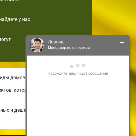
найдете у нас
могут
Леонид
Менеджер по продажам
Здравствуйте! Я могу 
проконсультировать Вас по нашим 
акциям и проектам.
виды домов.
Только что
ектов, которые можно подстроить по
жных и дешевых до огромных