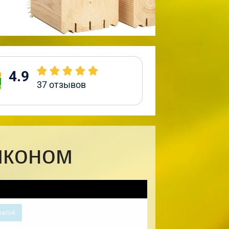
4.9
37
отзывов
лконом
расой