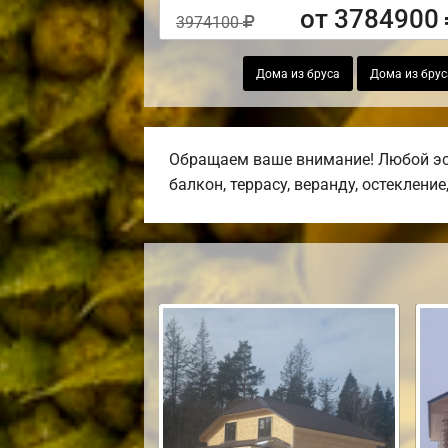
от 3784900
3974100
Дома из бруса
Дома из брус
Обращаем ваше внимание! Любой эск
балкон, террасу, веранду, остекление