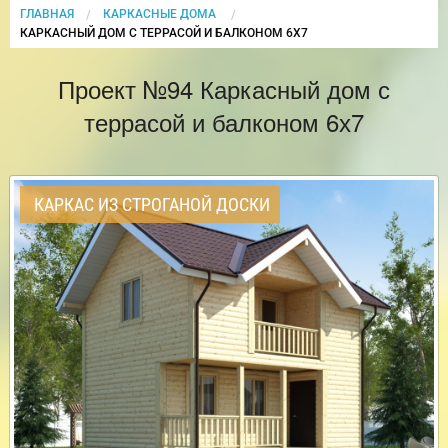
ГЛАВНАЯ
КАРКАСНЫЕ ДОМА
CURRENT:
КАРКАСНЫЙ ДОМ С ТЕРРАСОЙ И БАЛКОНОМ 6Х7
Проект №94 Каркасный дом с
террасой и балконом 6х7
КАРКАС ИЗ СТРОГАНОЙ ДОСКИ