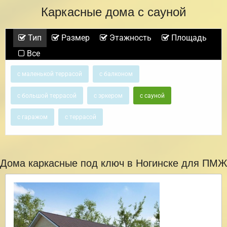
Каркасные дома с сауной
Тип
Размер
Этажность
Площадь
Все
с маленькой террасой
с балконом
с большой террасой
с эркером
с сауной
с гаражом
с террасой
Дома каркасные под ключ в Ногинске для ПМЖ