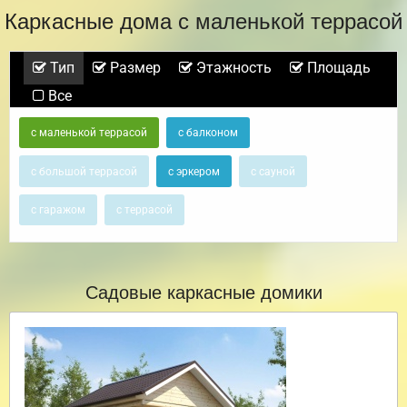
Каркасные дома с маленькой террасой
Тип
Размер
Этажность
Площадь
Все
с маленькой террасой
с балконом
с большой террасой
с эркером
с сауной
с гаражом
с террасой
Садовые каркасные домики