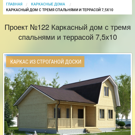
ГЛАВНАЯ
КАРКАСНЫЕ ДОМА
CURRENT:
КАРКАСНЫЙ ДОМ С ТРЕМЯ СПАЛЬНЯМИ И ТЕРРАСОЙ 7,5Х10
Проект №122 Каркасный дом с тремя
спальнями и террасой 7,5х10
КАРКАС ИЗ СТРОГАНОЙ ДОСКИ