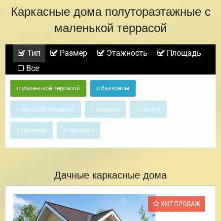
Каркасные дома полутораэтажные с
маленькой террасой
Тип
Размер
Этажность
Площадь
Все
с маленькой террасой
с балконом
с большой террасой
с эркером
с сауной
с гаражом
с террасой
Дачные каркасные дома
ХИТ ПРОДАЖ