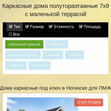
Каркасные дома полутораэтажные 7х9
с маленькой террасой
Тип
Размер
Этажность
Площадь
Все
с маленькой террасой
с балконом
с большой террасой
с эркером
с сауной
с гаражом
с террасой
Дома каркасные под ключ в Ногинске для ПМЖ
ХИТ ПРОДАЖ