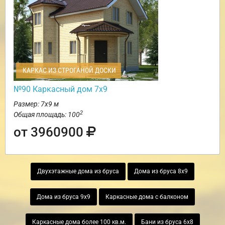
КАРКАС ИЗ СТРОГАНОЙ ДОСКИ
№90 Каркасный дом 7х9
Размер: 7х9 м
2
Общая площадь: 100
от 3960900
Двухэтажные дома из бруса
Дома из бруса 8х9
Дома из бруса 9х9
Каркасные дома с балконом
Каркасные дома более 100 кв.м.
Бани из бруса 6х8