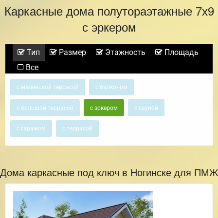
Каркасные дома полутораэтажные 7х9
с эркером
Тип
Размер
Этажность
Площадь
Все
с маленькой террасой
с балконом
с большой террасой
с эркером
с сауной
с гаражом
с террасой
Дома каркасные под ключ в Ногинске для ПМЖ