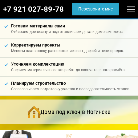
+7 921 027-89-78
Перезвоните мне
Готовим материалы сами
Отбираем древесину и подготавливаем детали домокомплекта.
Корректируем проекты
Меняем планировку, расположение окон, дверей и перегородок.
Уточняем комплектацию
Сверяем материалы и состав работ до окончательного расчёта.
Планируем строительство
Согласовываем подготовку участка и последовательность этапов.
Дома под ключ в Ногинске