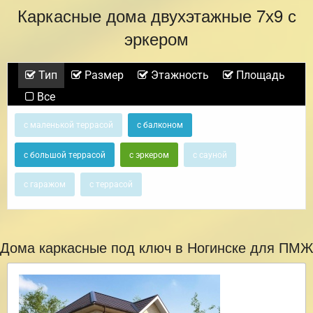
Каркасные дома двухэтажные 7х9 с
эркером
Тип
Размер
Этажность
Площадь
Все
с маленькой террасой
с балконом
с большой террасой
с эркером
с сауной
с гаражом
с террасой
Дома каркасные под ключ в Ногинске для ПМЖ